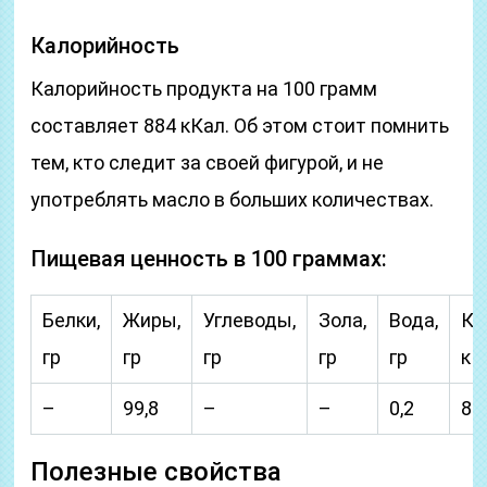
Калорийность
Калорийность продукта на 100 грамм
составляет 884 кКал. Об этом стоит помнить
тем, кто следит за своей фигурой, и не
употреблять масло в больших количествах.
Пищевая ценность в 100 граммах:
Белки,
Жиры,
Углеводы,
Зола,
Вода,
Ка
гр
гр
гр
гр
гр
кК
–
99,8
–
–
0,2
88
Полезные свойства