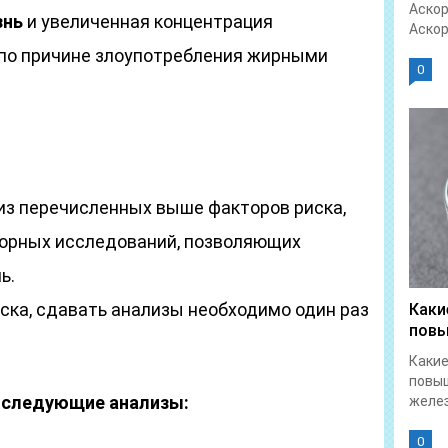
Аскор
знь
и увеличенная концентрация
Аскор
 по причине злоупотребления жирными
0
 из перечисленных выше факторов риска,
торных исследований, позволяющих
ь.
иска, сдавать анализы необходимо один раз
Каки
повы
Какие
повы
 следующие анализы:
желез
0