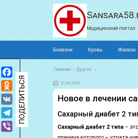
Sansara58.
Медицинский портал
Болезни
Кровь
Железо
Главная
›
Другое
Facebook
21.04.2020
Odnoklassniki
Новое в лечении са
VK
Сахарный диабет 2 тип
Telegram
Сахарный диабет 2 типа
– эт
Viber
причина которого – утрата чу