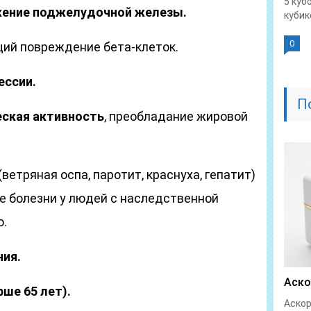
5 куб
жение поджелудочной железы.
кубике
0
ий повреждение бета-клеток.
ессии.
П
ская активность
, преобладание жировой
(ветряная оспа, паротит, краснуха, гепатит)
е болезни у людей с наследственной
.
ния.
Аско
ше 65 лет).
Аскор