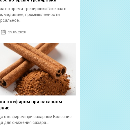
за во время тренировки Глюкоза в
е, медицине, промышленности.
рсальное...
29.05.2020
ца с кефиром при сахарном
зние
а с кефиром при сахарном Болезние
а для снижения сахара...