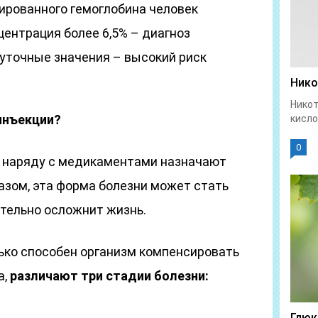
кированного гемоглобина человек
центрация более 6,5% – диагноз
уточные значения – высокий риск
Нико
Никот
инъекции?
кисло
0
 наряду с медикаментами назначают
азом, эта форма болезни может стать
ительно осложнит жизнь.
лько способен организм компенсировать
а,
различают три стадии болезни:
Глюк