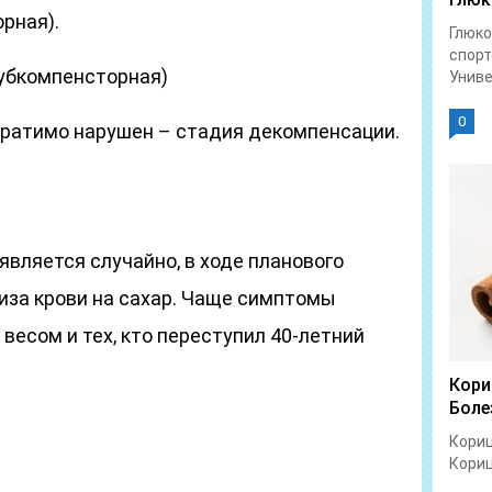
рная).
Глюко
спорт
убкомпенсторная)
Униве
0
ратимо нарушен – стадия декомпенсации.
является случайно, в ходе планового
иза крови на сахар. Чаще симптомы
весом и тех, кто переступил 40-летний
Кори
Боле
Кориц
Кориц