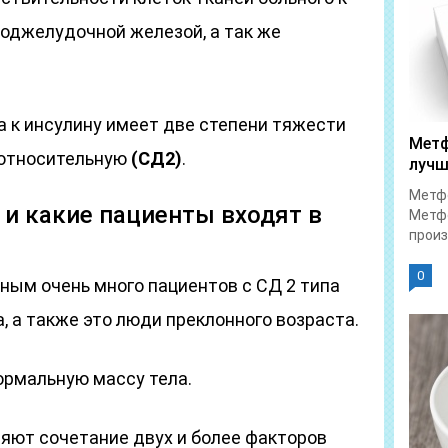
оджелудочной железой, а так же
 к инсулину имеет две степени тяжести
Метф
относительную
(СД2)
.
лучш
Метфо
и какие пациенты входят в
Метфо
произ
0
ным очень много пациентов с СД 2 типа
 а также это люди преклонного возраста.
ормальную массу тела.
ляют сочетание двух и более факторов