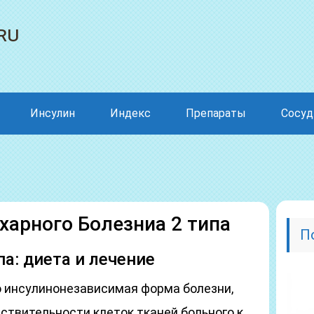
ru
Инсулин
Индекс
Препараты
Сосу
харного Болезниа 2 типа
П
а: диета и лечение
о инсулинонезависимая форма болезни,
вствительности клеток тканей больного к