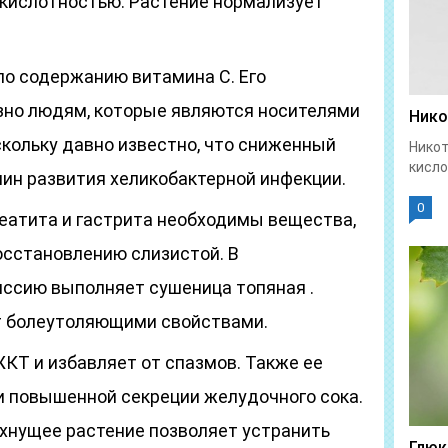
кислотностью. Растение нормализует
о содержанию витамина С. Его
зно людям, которые являются носителями
Нико
скольку давно известно, что сниженный
Никот
кисло
чин развития хеликобактерной инфекции.
0
реатита и гастрита необходимы вещества,
сстановлению слизистой. В
ссию выполняет сушеница топяная .
т болеутоляющими свойствами.
ЖКТ и избавляет от спазмов. Также ее
и повышенной секреции желудочного сока.
ахнущее растение позволяет устранить
Глюк