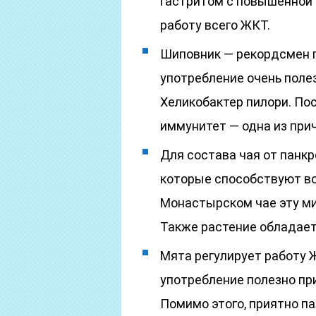
гастритом с повышенной 
работу всего ЖКТ.
Шиповник — рекордсмен п
употребление очень поле
Хеликобактер пилори. По
иммунитет — одна из при
Для состава чая от панк
которые способствуют во
Монастырском чае эту ми
Также растение обладае
Мята регулирует работу 
употребление полезно пр
Помимо этого, приятно п