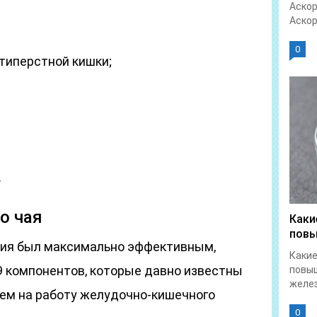
Аскор
Аскор
0
типерстной кишки;
.
о чая
Каки
повы
ния был максимально эффективным,
Какие
9 компонентов, которые давно известны
повы
желез
ем на работу желудочно-кишечного
0