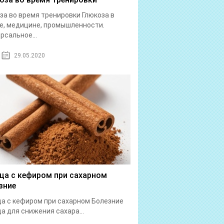
за во время тренировки Глюкоза в
е, медицине, промышленности.
рсальное...
29.05.2020
ца с кефиром при сахарном
зние
а с кефиром при сахарном Болезние
а для снижения сахара...