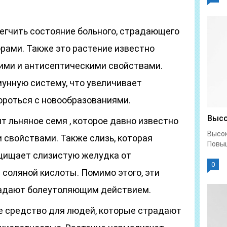
егчить состояние больного, страдающего
орами. Также это растение известно
ми и антисептическими свойствами.
унную систему, что увеличивает
ороться с новообразованиями.
Высо
т льняное семя , которое давно известно
Высок
свойствами. Также слизь, которая
Повыш
щищает слизистую желудка от
0
 соляной кислоты. Помимо этого, эти
адают болеутоляющим действием.
е средство для людей, которые страдают