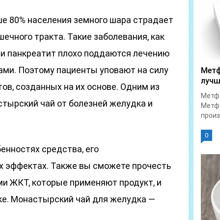
ше 80% населения земного шара страдает
чного тракта. Такие заболевания, как
а и панкреатит плохо поддаются лечению
ми. Поэтому пациенты уповают на силу
Метф
лучш
ов, созданных на их основе. Одним из
Метфо
стырский чай от болезней желудка и
Метфо
произ
0
енностях средства, его
х эффектах. Также вы сможете прочесть
и ЖКТ, которые применяют продукт, и
ке. Монастырский чай для желудка —