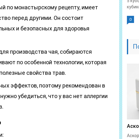
5 куб
ый по монастырскому рецепту, имеет
кубике
во перед другими. Он состоит
0
льных и безопасных для здоровья
П
для производства чая, собираются
ивают по особенной технологии, которая
 полезные свойства трав.
ных эффектов, поэтому рекомендован в
 нужно убедиться, что у вас нет аллергии
в.
ю
Аско
и:
Аскор