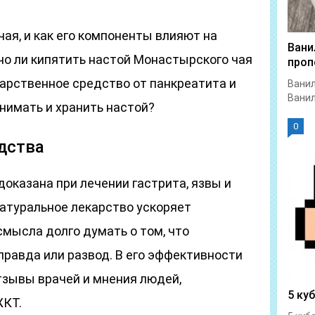
ая, и как его компоненты влияют на
Вани
о ли кипятить настой Монастырского чая
проп
арственное средство от панкреатита и
Ванил
Ванил
нимать и хранить настой?
0
дства
оказана при лечении гастрита, язвы и
натуральное лекарство ускоряет
смысла долго думать о том, что
правда или развод. В его эффективности
тзывы врачей и мнения людей,
5 ку
ЖКТ.