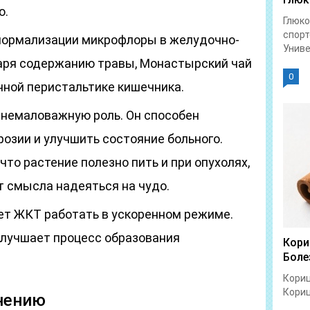
ю.
Глюко
спорт
нормализации микрофлоры в желудочно-
Униве
аря содержанию травы, Монастырский чай
0
нной перистальтике кишечника.
немаловажную роль. Он способен
озии и улучшить состояние больного.
что растение полезно пить и при опухолях,
т смысла надеяться на чудо.
ет ЖКТ работать в ускоренном режиме.
улучшает процесс образования
Кори
Боле
Кориц
Кориц
нению