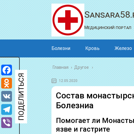
Sansara58.
Медицинский портал
Болезни
Кровь
Железо
Главная
›
Другое
Facebook
12.05.2020
Odnoklassniki
Состав монастырск
Болезниа
VK
Помогает ли Монасты
Telegram
язве и гастрите
Viber