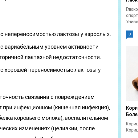
Глюко
спорт
Униве
й с непереносимостью лактозы у взрослых.
0
й с вариабельным уровнем активности
вторичной лактазной недостаточности.
й с хорошей переносимостью лактозы у
точность связанна с повреждением
т при инфекционном (кишечная инфекция),
Кори
Боле
елка коровьего молока), воспалительном
Кориц
ческих изменениях (целиакии, после
Кориц