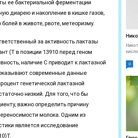
ты ее бактериальной ферментации
ую диарею и накопление в кишке газов,
 болей в животе, рвоте, метеоризму.
Нико
тветственный за активность лактазы
Никот
нт (Т в позиции 13910 перед геном
кисло
вность, наличие С приводит к лактазной
0
 показывают современные данные
процент генетической лактазной
таточно низкий. Для того, что бы
иенту, важно определить причину
ереносимости молока. Одним из
стики является исследование
0)T.
Глюк