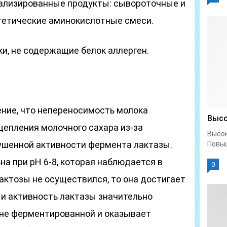
ализированные продукты: сывороточные и
тетические аминокислотные смеси.
и, не содержащие белок аллерген.
ние, что непереносимость молока
Высо
епления молочного сахара из-за
Высок
ушенной активности фермента лактазы.
Повыш
а при рН 6-8, которая наблюдается в
0
лактозы не осуществился, то она достигает
, и активность лактазы значительно
 не ферментированной и оказывает