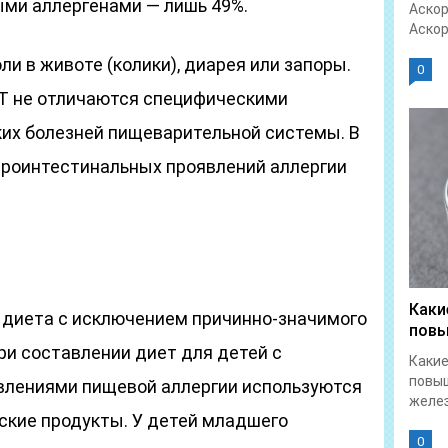
ми аллергенами — лишь 49%.
Аскор
Аскор
оли в животе (колики), диарея или запоры.
0
Т не отличаются специфическими
их болезней пищеварительной системы. В
строинтестинальных проявлений аллергии
Каки
диета с исключением причинно-значимого
повы
При составлении диет для детей с
Какие
повы
влениями пищевой аллергии используются
желез
кие продукты. У детей младшего
0