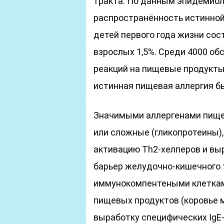
тракта. По данным эпидемиол
распространённость истинной
детей первого года жизни сос
взрослых 1,5%. Среди 4000 о
реакций на пищевые продукты 
истинная пищевая аллергия бы
Значимыми аллергенами пище
или сложные (гликопротеины)
активацию Th2-хелперов и выр
барьер желудочно-кишечного т
иммунокомпентеными клетками
пищевых продуктов (коровье м
выработку специфических IgE-