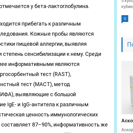
5 куб
отмечается у бета-лактоглобулина.
кубике
0
иходится прибегать к различным
ледования. Кожные пробы являются
стики пищевой аллергии, выявляя
П
 степень сенсибилизации к нему. Среди
лее информативными являются
ргосорбентный тест (RAST),
нстный тест (МАСТ), метод
(ИФА), выявляющие с большой
 IgE- и IgG-антитела к различным
стическая ценность иммунологических
Аско
 составляет 87–90%, информативность же
Аскор