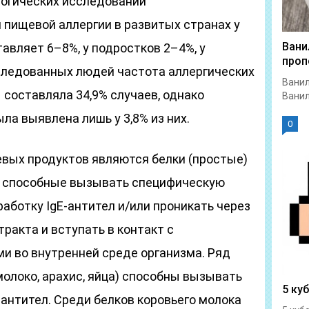
огических исследований
 пищевой аллергии в развитых странах у
Вани
тавляет 6–8%, у подростков 2–4%, у
проп
бследованных людей частота аллергических
Ванил
составляла 34,9% случаев, однако
Ванил
ла выявлена лишь у 3,8% из них.
0
вых продуктов являются белки (простые)
, способные вызывать специфическую
аботку IgE-антител и/или проникать через
ракта и вступать в контакт с
 во внутренней среде организма. Ряд
олоко, арахис, яйца) способны вызывать
5 ку
антител. Среди белков коровьего молока