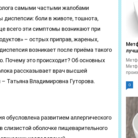
ролога самыми частыми жалобами
 диспепсии: боли в животе, тошнота,
ще всего эти симптомы возникают при
одуктов» – острых приправ, жареных,
Метф
 диспепсия возникает после приёма такого
лучш
ко. Почему это происходит? Об основных
Метфо
Метфо
олока рассказывает врач высшей
произ
м – Татьяна Владимировна Гуторова.
0
ия обусловлена развитием аллергического
в слизистой оболочке пищеварительного