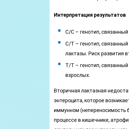
Интерпретация результатов
С/С – генотип, связанны
С/Т – генотип, связанны
лактазы. Риск развития 
Т/Т – генотип, связанны
взрослых.
Вторичная лактазная недоста
энтероцита, которое возникае
иммунном (непереносимость б
процессе в кишечнике, атрофи