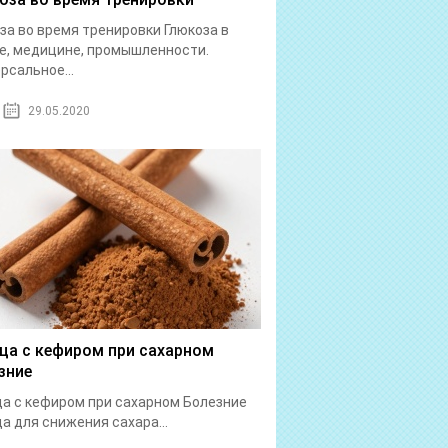
за во время тренировки Глюкоза в
е, медицине, промышленности.
рсальное...
29.05.2020
ца с кефиром при сахарном
зние
а с кефиром при сахарном Болезние
а для снижения сахара...