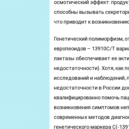
осмотический эффект: продук
способны вызывать секреторн
что приводит к возникновению
Генетический полиморфизм, о
европеоидов – 13910С/Т вариа
лактазы обеспечивает ее акти
недостаточности). Хотя, как
исследований и наблюдений, 
недостаточности в России дос
квалифицированно помочь пац
возникновения симптомов неп
современных методов диагно
генетического маркера C(-1391