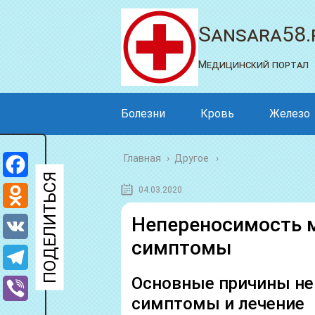
Sansara58.
Медицинский портал
Болезни
Кровь
Железо
Главная
›
Другое
Facebook
04.03.2020
Odnoklassniki
Непереносимость 
симптомы
VK
Основные причины не
Telegram
симптомы и лечение
Viber