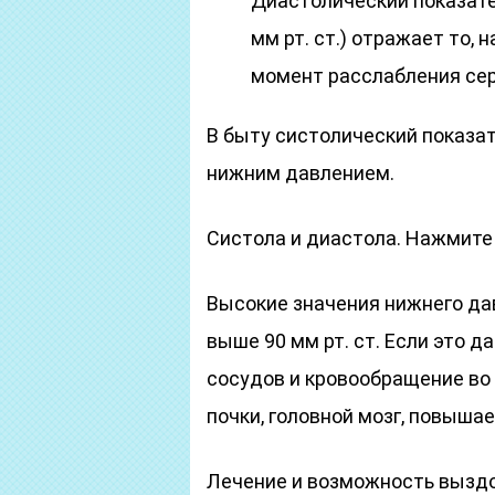
Диастолический показате
мм рт. ст.) отражает то,
момент расслабления се
В быту систолический показа
нижним давлением.
Систола и диастола. Нажмите
Высокие значения нижнего да
выше 90 мм рт. ст. Если это 
сосудов и кровообращение во 
почки, головной мозг, повышае
Лечение и возможность вызд