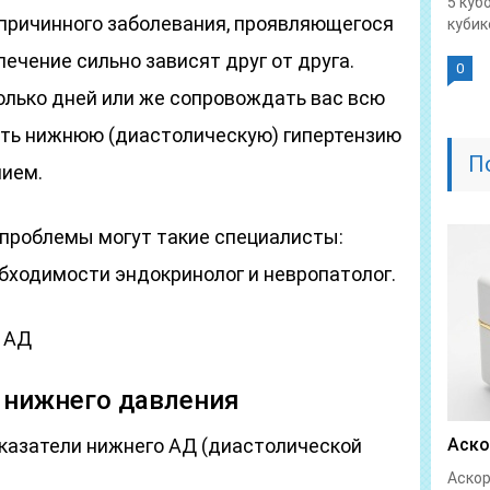
5 куб
 причинного заболевания, проявляющегося
кубике
ечение сильно зависят друг от друга.
0
олько дней или же сопровождать вас всю
зить нижнюю (диастолическую) гипертензию
П
нием.
проблемы могут такие специалисты:
еобходимости эндокринолог и невропатолог.
 АД
нижнего давления
казатели нижнего АД (диастолической
Аско
Аскор