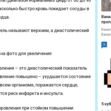
ль (диапазон нормальных цифр от 60 до 90
 насколько быстро кровь покидает сосуды в
рдца.
Вани
проп
Ванил
тель называют верхним, а диастолический
Ванил
0
 на фото для увеличения
вления – это диастолический показатель
давление повышено – ухудшается состояние
всем организме, поражается сердце,
тся риск инфаркта и инсульта.
5 ку
оровления при стойком повышении