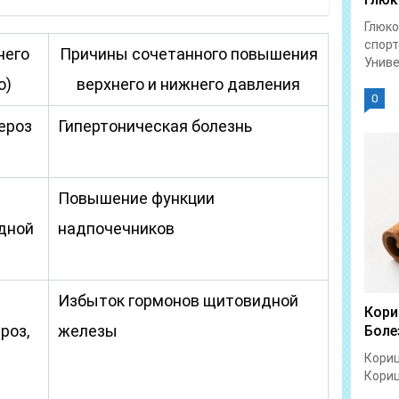
Глюко
спорт
него
Причины сочетанного повышения
Униве
о)
верхнего и нижнего давления
0
ероз
Гипертоническая болезнь
Повышение функции
дной
надпочечников
Избыток гормонов щитовидной
Кори
роз,
железы
Боле
Кориц
Кориц