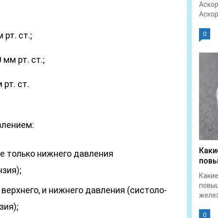
Аскор
Аскор
 рт. ст.;
0
мм рт. ст.;
рт. ст.
влением:
Каки
е только нижнего давления
повы
зия);
Какие
повы
верхнего, и нижнего давления (систоло-
желез
зия);
0