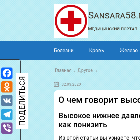
Sansara58.
Медицинский портал
Болезни
Кровь
Железо
Главная
›
Другое
Facebook
02.03.2020
Odnoklassniki
О чем говорит выс
VK
Высокое нижнее давле
как понизить
Telegram
Из этой статьи вы узнаете: ч
Viber