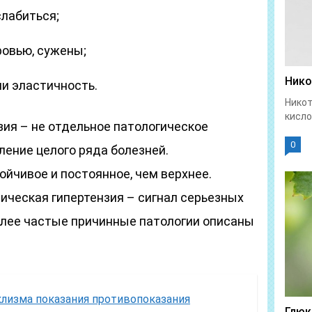
лабиться;
овью, сужены;
Нико
ли эластичность.
Никот
кисло
зия – не отдельное патологическое
0
ление целого ряда болезней.
йчивое и постоянное, чем верхнее.
ческая гипертензия – сигнал серьезных
олее частые причинные патологии описаны
клизма показания противопоказания
Глюк