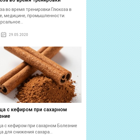
за во время тренировки Глюкоза в
е, медицине, промышленности.
рсальное...
29.05.2020
ца с кефиром при сахарном
зние
а с кефиром при сахарном Болезние
а для снижения сахара...