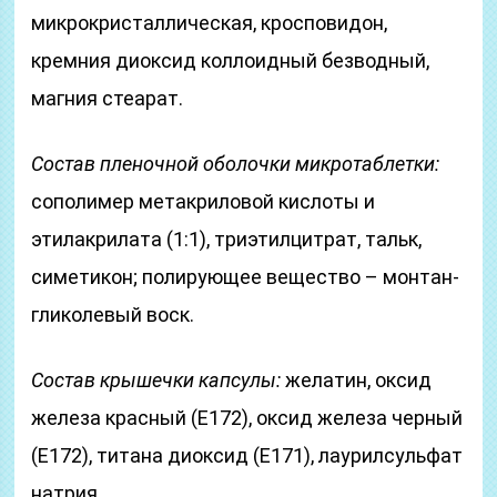
микрокристаллическая, кросповидон,
кремния диоксид коллоидный безводный,
магния стеарат.
Состав
пленочной оболочки микротаблетки:
сополимер метакриловой кислоты и
этилакрилата (1:1), триэтилцитрат, тальк,
симетикон; полирующее вещество – монтан-
гликолевый воск.
Состав крышечки капсулы:
желатин, оксид
железа красный (Е172), оксид железа черный
(Е172), титана диоксид (Е171), лаурилсульфат
натрия.