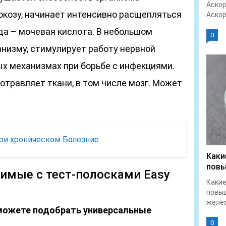
Аскор
юкозу, начинает интенсивно расщепляться
Аскор
да – мочевая кислота. В небольшом
0
анизму, стимулирует работу нервной
ых механизмах при борьбе с инфекциями.
отравляет ткани, в том числе мозг. Может
при хроническом Болезние
Каки
повы
имые с тест-полосками Easy
Какие
повы
желез
можете подобрать универсальные
0