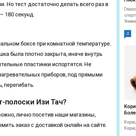
и. Но тест достаточно делать всего раз в
Глюко
– 180 секунд.
спорт
Униве
0
нальном боксе при комнатной температуре.
шка была плотно закрыта, иначе внутрь
ительные пластинки испортятся. Не
нагревательных приборов, под прямыми
, перегибать.
т-полоски Изи Тач?
Кори
Боле
можно, лично посетив наши магазины,
Кориц
рмить заказ с доставкой онлайн на сайте.
Кориц