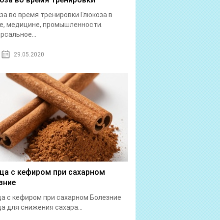
за во время тренировки Глюкоза в
е, медицине, промышленности.
рсальное...
29.05.2020
ца с кефиром при сахарном
зние
а с кефиром при сахарном Болезние
а для снижения сахара...