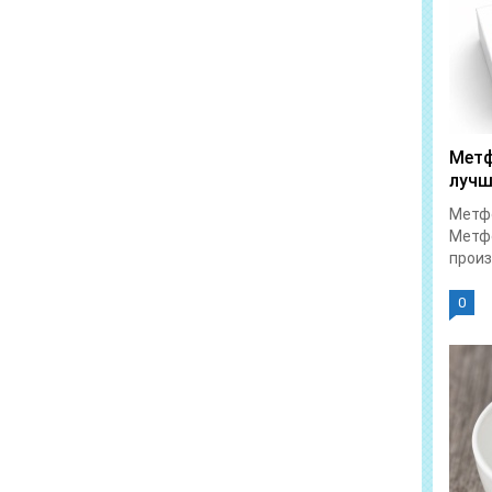
Метф
лучш
Метфо
Метфо
произ
0