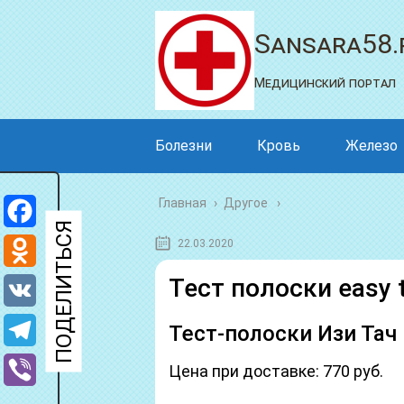
Sansara58.
Медицинский портал
Болезни
Кровь
Железо
Главная
›
Другое
Facebook
22.03.2020
Odnoklassniki
Тест полоски easy 
VK
Тест-полоски Изи Тач 
Telegram
Цена при доставке: 770 руб.
Viber