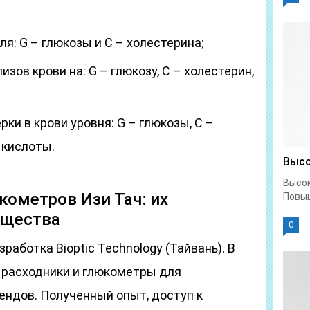
ля: G – глюкозы и C – холестерина;
зов крови на: G – глюкозу, C – холестерин,
ки в крови уровня: G – глюкозы, C –
 кислоты.
Высо
Высок
кометров Изи Тач: их
Повыш
ущества
0
зработка Bioptic Technology (Тайвань). В
 расходники и глюкометры для
ендов. Полученный опыт, доступ к