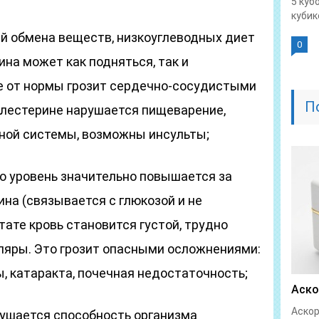
5 куб
кубике
ий обмена веществ, низкоуглеводных диет
0
ина может как подняться, так и
е от нормы грозит сердечно-сосудистыми
П
олестерине нарушается пищеварение,
ной системы, возможны инсульты;
го уровень значительно повышается за
ина (связывается с глюкозой и не
тате кровь становится густой, трудно
лляры. Это грозит опасными осложнениями:
, катаракта, почечная недостаточность;
Аско
Аскор
рушается способность организма