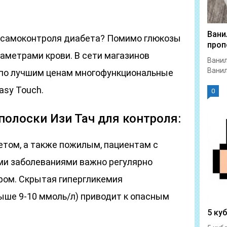
Вани
 самоконтроля диабета? Помимо глюкозы
проп
аметрами крови. В сети магазинов
Ванил
Ванил
по лучшим ценам многофункциональные
asy Touch.
0
-полоски Изи Тач для контроля:
том, а также пожилым, пациентам с
и заболеваниями важно регулярно
ром. Скрытая гипергликемия
ыше 9-10 ммоль/л) приводит к опасным
5 ку