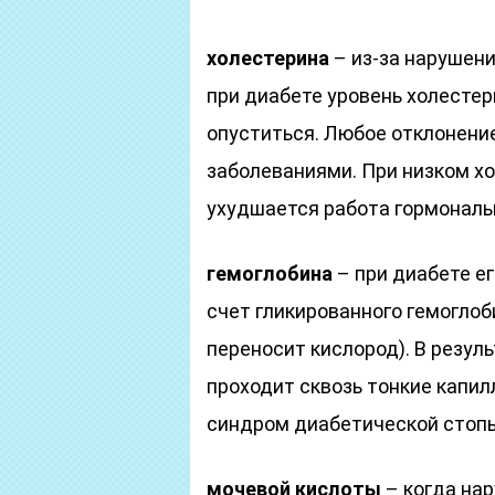
холестерина
– из-за нарушен
при диабете уровень холестер
опуститься. Любое отклонени
заболеваниями. При низком х
ухудшается работа гормональ
гемоглобина
– при диабете е
счет гликированного гемоглоб
переносит кислород). В резуль
проходит сквозь тонкие капи
синдром диабетической стопы
мочевой кислоты
– когда на