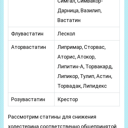
Симгал, Симвакор-
Дарница, Вазилип,
Вастатин
Флувастатин
Лескол
Аторвастатин
Липримар, Сторвас,
Аторис, Атокор,
Липитин-А, Торвакард,
Липикор, Тулип, Астин,
Торвадак, Липидекс
Розувастатин
Крестор
Рассмотрим статины для снижения
холестерина соответственно общепринятой