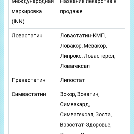
Международная
Название лекарства в
маркировка
продаже
(INN)
Ловастатин
Ловастатин-КМП,
Ловакор, Мевакор,
Липрокс, Ловастерол,
Ловагексал
Правастатин
Липостат
Симвастатин
Зокор, Зоватин,
Симвакард,
Симвагексал, Зоста,
Вазостат-Здоровье,