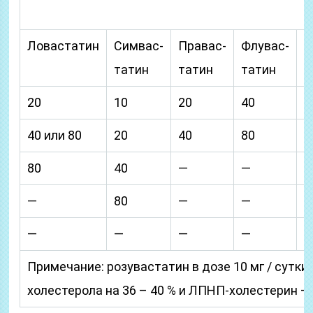
Ловастатин
Симвас-
Правас-
Флувас-
А
татин
татин
татин
т
20
10
20
40
40 или 80
20
40
80
1
80
40
—
—
2
—
80
—
—
4
—
—
—
—
8
Примечание: розувастатин в дозе 10 мг / сутк
холестерола на 36 – 40 % и ЛПНП-холестерин — о