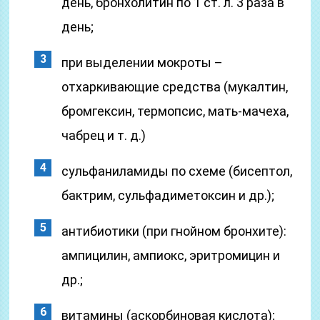
день, бронхолитин по 1 ст. л. 3 раза в
день;
при выделении мокроты –
отхаркивающие средства (мукалтин,
бромгексин, термопсис, мать-мачеха,
чабрец и т. д.)
сульфаниламиды по схеме (бисептол,
бактрим, сульфадиметоксин и др.);
антибиотики (при гнойном бронхите):
ампицилин, ампиокс, эритромицин и
др.;
витамины (аскорбиновая кислота);