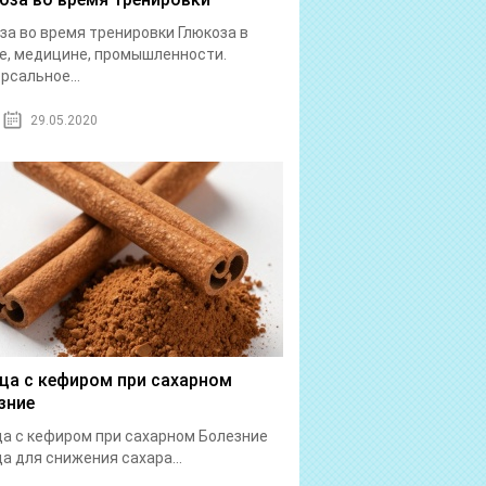
за во время тренировки Глюкоза в
е, медицине, промышленности.
рсальное...
29.05.2020
ца с кефиром при сахарном
зние
а с кефиром при сахарном Болезние
а для снижения сахара...