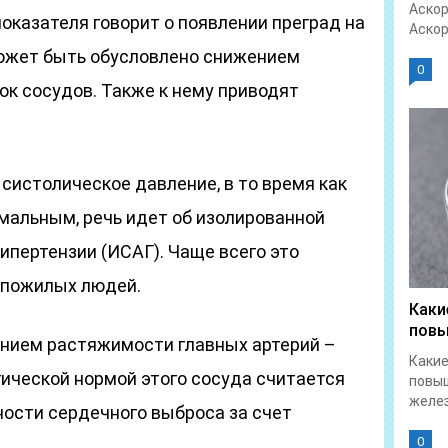
Аскор
оказателя говорит о появлении преград на
Аскор
может быть обусловлено снижением
0
ок сосудов. Также к нему приводят
систолическое давление, в то время как
мальным, речь идет об изолированной
ипертензии (ИСАГ). Чаще всего это
 пожилых людей.
Каки
повы
нием растяжимости главных артерий –
Какие
гической нормой этого сосуда считается
повы
желез
ности сердечного выброса за счет
0