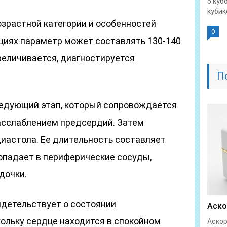
5 куб
кубике
озрастной категории и особенностей
0
ациях параметр может составлять 130-140
увеличивается, диагностируется
П
ледующий этап, который сопровождается
асслаблением предсердий. Затем
диастола. Ее длительность составляет
 попадает в периферические сосуды,
дочки.
детельствует о состоянии
Аско
кольку сердце находится в спокойном
Аскор