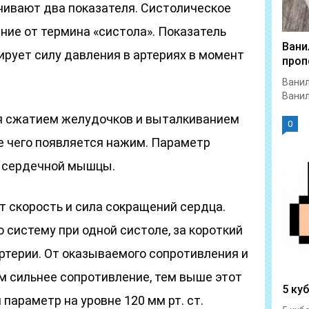
нивают два показателя. Систолическое
ние от термина «систола». Показатель
Вани
рует силу давления в артериях в момент
проп
Ванил
Ванил
я сжатием желудочков и выталкиванием
0
те чего появляется нажим. Параметр
я сердечной мышцы.
 скорость и сила сокращений сердца.
 систему при одной систоле, за короткий
ртерии. От оказываемого сопротивления и
м сильнее сопротивление, тем выше этот
5 ку
параметр на уровне 120 мм рт. ст.