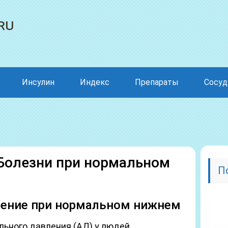
ru
Инсулин
Индекс
Препараты
Сосу
 Болезни при нормальном
П
ление при нормальном нижнем
льного давления (АД) у людей