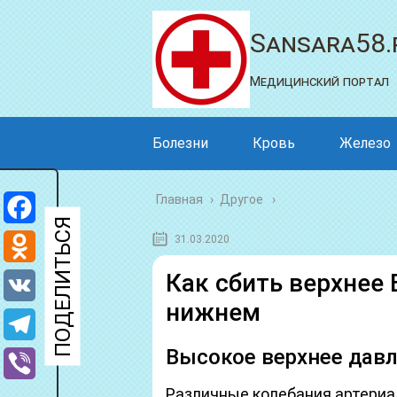
Sansara58.
Медицинский портал
Болезни
Кровь
Железо
Главная
›
Другое
Facebook
31.03.2020
Odnoklassniki
Как сбить верхнее
нижнем
VK
Высокое верхнее дав
Telegram
Различные колебания артериа
Viber