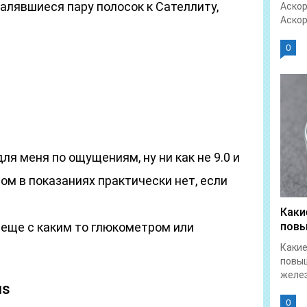
алявшиеся пару полосок к Сателлиту,
Аскор
Аскор
0
для меня по ощущениям, ну ни как не 9.0 и
ом в показаниях практически нет, если
Каки
 еще с каким то глюкометром или
повы
Какие
повы
желез
us
0