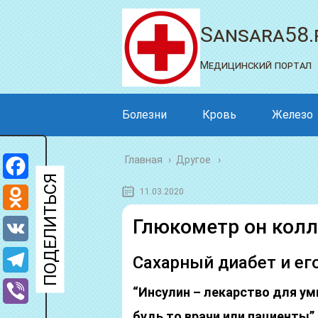
Sansara58.
Медицинский портал
Болезни
Кровь
Железо
Главная
›
Другое
Facebook
11.03.2020
Odnoklassniki
Глюкометр он кол
VK
Сахарный диабет и ег
Telegram
“Инсулин – лекарство для умн
Viber
будь то врачи или пациенты”