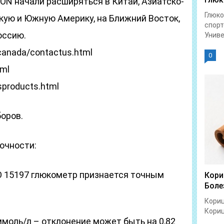
CON начали расширяться в Китай, Азиатско-
Глюко
кую и Южную Америку, на Ближний Восток,
спорт
оссию.
Униве
canada/contactus.html
0
tml
sproducts.html
оров.
точности:
SO 15197 глюкометр признается точным
Кори
Боле
Кориц
Кориц
 ммоль/л – отклонение может быть на 0,82