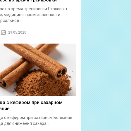
за во время тренировки Глюкоза в
е, медицине, промышленности.
рсальное...
29.05.2020
ца с кефиром при сахарном
зние
а с кефиром при сахарном Болезние
а для снижения сахара...