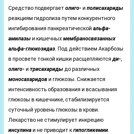
Средство подвергает
олиго-
и
полисахариды
реакциям гидролиза путем конкурентного
ингибирования панкреатической
альфа-
амилазы
и кишечных
мембраносвязанных
альфа-глюкозидаз
. Под действием Акарбозы
в просвете тонкой кишки расщепляются
ди-
,
олиго-
и
трисахариды
до различных
моносахаридов
и глюкозы. Снижается
интенсивность образования и всасывания
глюкозы в кишечнике, стабилизируется
суточный уровень глюкозы в крови.
Лекарство не стимулирует инкрецию
инсулина
и не приводит к
гипогликемии
.