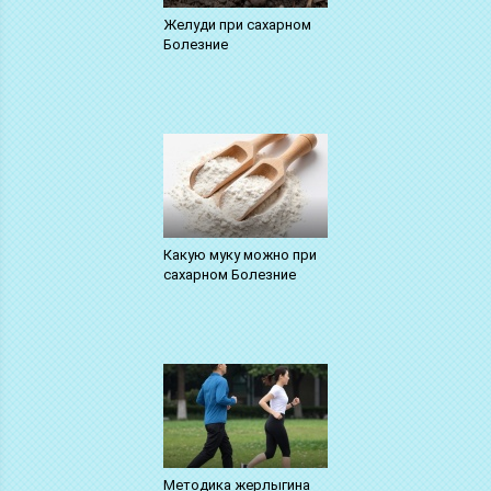
Желуди при сахарном
Болезние
Какую муку можно при
сахарном Болезние
Методика жерлыгина