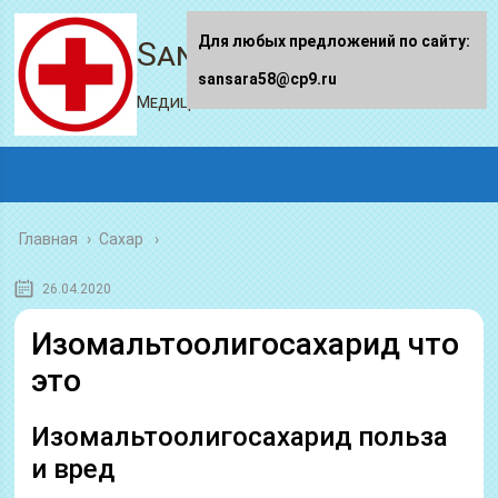
Для любых предложений по сайту:
Sansara58.ru
sansara58@cp9.ru
Медицинский портал
Главная
›
Сахар
26.04.2020
Изомальтоолигосахарид что
это
Изомальтоолигосахарид польза
и вред