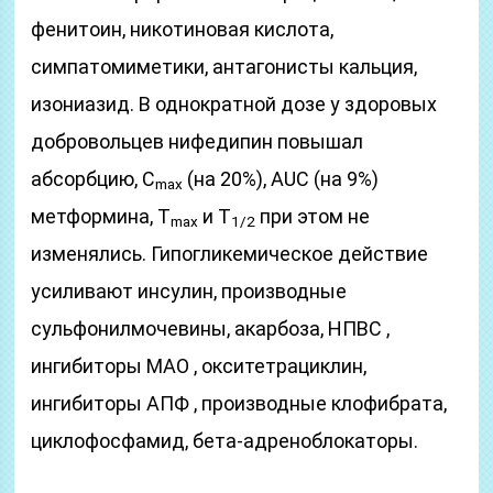
фенитоин, никотиновая кислота,
симпатомиметики, антагонисты кальция,
изониазид. В однократной дозе у здоровых
добровольцев нифедипин повышал
абсорбцию, C
(на 20%), AUC (на 9%)
max
метформина, T
и T
при этом не
max
1/2
изменялись. Гипогликемическое действие
усиливают инсулин, производные
сульфонилмочевины, акарбоза, НПВС ,
ингибиторы МАО , окситетрациклин,
ингибиторы АПФ , производные клофибрата,
циклофосфамид, бета-адреноблокаторы.