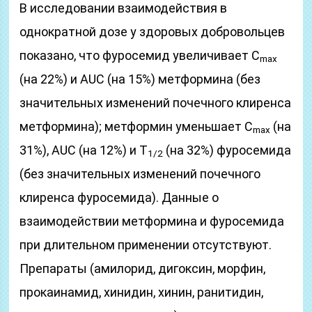
В исследовании взаимодействия в
однократной дозе у здоровых добровольцев
показано, что фуросемид увеличивает C
max
(на 22%) и AUC (на 15%) метформина (без
значительных изменений почечного клиренса
метформина); метформин уменьшает C
(на
max
31%), AUC (на 12%) и T
(на 32%) фуросемида
1/2
(без значительных изменений почечного
клиренса фуросемида). Данные о
взаимодействии метформина и фуросемида
при длительном применении отсутствуют.
Препараты (амилорид, дигоксин, морфин,
прокаинамид, хинидин, хинин, ранитидин,