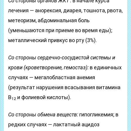
Со стороны органов ЖКТ :
в начале курса
лечения — анорексия, диарея, тошнота, рвота,
метеоризм, абдоминальная боль
(уменьшаются при приеме во время еды);
металлический привкус во рту (3%).
Со стороны сердечно-сосудистой системы и
крови (кроветворение, гемостаз):
в единичных
случаях — мегалобластная анемия
(результат нарушения всасывания витамина
B
и фолиевой кислоты).
12
Со стороны обмена веществ:
гипогликемия; в
редких случаях — лактатный ацидоз