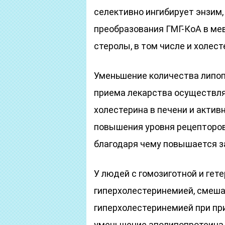
селективно ингибирует энзим,
преобразования ГМГ-КоА в ме
стеролы, в том числе и холест
Уменьшение количества липоп
приема лекарства осуществля
холестерина в печени и актив
повышения уровня рецепторов
благодаря чему повышается з
У людей с гомозиготной и гет
гиперхолестеринемией, смеш
гиперхолестеринемией при пр
уменьшение аполипопротеина Б