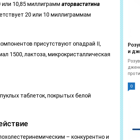
0 или 10,85 миллиграмм
аторвастатина
ветствует 20 или 10 миллиграммам
омпонентов присутствуют опадрай II,
Розу
и дж
хмал 1500, лактоза, микрокристаллическая
Розув
джене
проти
0
пуклых таблеток, покрытых белой
ействие
похолестеринемическим – конкурентно и