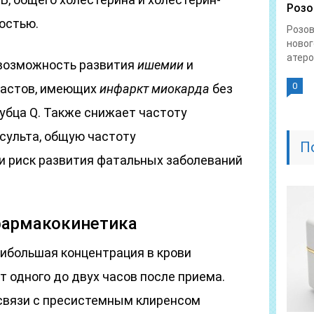
Розо
остью.
Розо
новог
атеро
возможность развития
ишемии
и
0
растов, имеющих
инфаркт миокарда
без
убца Q. Также снижает частоту
сульта, общую частоту
П
и риск развития фатальных заболеваний
фармакокинетика
ибольшая концентрация в крови
 одного до двух часов после приема.
связи с пресистемным клиренсом