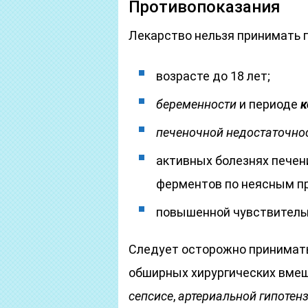
Противопоказания
Лекарство нельзя принимать п
возрасте до 18 лет;
беременности
и периоде
к
печеночной недостаточно
активных болезнях печен
ферментов по неясным п
повышенной чувствитель
Следует осторожно принимать
обширных хирургических вме
сепсисе
,
артериальной гипотен