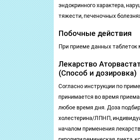
эндокринного характера, нар
тяжести, печеночных болезнях
Побочные действия
При приеме данных таблеток 
Лекарство Аторваста
(Способ и дозировка)
Согласно инструкции по прим
принимается во время приема
любое время дня. Доза подбир
холестерина/ЛПНП, индивидуа
началом применения лекарст
гиполипидемическая диета, к