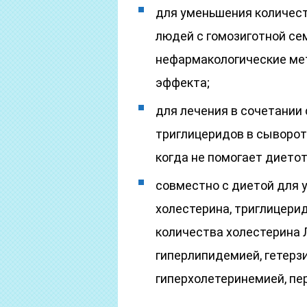
для уменьшения количест
людей с гомозиготной се
нефармакологические ме
эффекта;
для лечения в сочетании
триглицеридов в сыворот
когда не помогает диетот
совместно с диетой для
холестерина, триглицерид
количества холестерина 
гиперлипидемией, гетерз
гиперхолетеринемией, пе