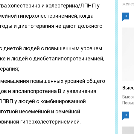
желез
ва холестерина и холестерина/ЛПНП у
мейной гиперхолестеринемией, когда
0
тоды и диетотерапия не дают должного
 с диетой людей с повышенным уровнем
ке и людей с дисбеталипопротеинемией,
ерапия;
 уменьшения повышенных уровней общего
Высо
ов и аполипопротеина В и увеличения
Высок
ЛПВП у людей с комбинированной
Повыш
иготной несемейной и семейной
0
рвичной гиперхолестеринемией.