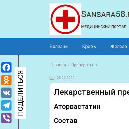
Sansara58.
Медицинский портал
Болезни
Кровь
Железо
Главная
›
Препараты
Facebook
06.02.2020
Odnoklassniki
Лекарственный пре
VK
Аторвастатин
Telegram
Состав
Viber