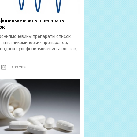
фонилмочевины препараты
ок
фонилмочевины препараты список
 гипогликемических препаратов,
водных сульфонилмочевины, состав,
..
03.03.2020