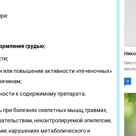
ри:
ормления грудью
;
Нико
сти
;
Никот
кисло
и или повышении активности «печеночных»
ричинам;
0
ности к содержимому препарата.
 при болезнях скелетных мышц,
травмах
,
шательствам, неконтролируемой
эпилепсии
,
зии
, нарушениях метаболического и