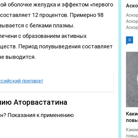
той оболочке желудка и эффектом «первого
Аско
 составляет 12 процентов. Примерно 98
Аскор
Аскор
зывается с белками плазмы.
Аскор
печени с образованием активных
0
ществ. Период полувыведения составляет
не выводится.
ссийский препарат
нию Аторвастатина
Каки
ин? Показания к применению
повы
Какие
повы