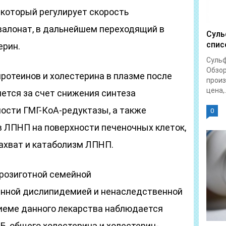
 который регулирует скорость
валонат, в дальнейшем переходящий в
Суль
спис
ерин.
Суль
Обзор
ротеинов и холестерина в плазме после
произ
цена,.
ется за счет снижения синтеза
ности ГМГ-КоА-редуктазы, а также
0
 ЛПНП на поверхности печеночных клеток,
ахват и катаболизм ЛПНП.
ерозиготной семейной
анной дислипидемией и ненаследственной
иеме данного лекарства наблюдается
, общего холестерина и холестерин-