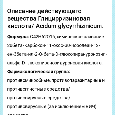
Описание действующего
вещества Глицирризиновая
кислота/ Acidum glycyrrhizinicum.
Формула:
C42H62O16, химическое название:
20бета-Карбокси-11-оксо-30-норолеан-12-
ен-3бета-ил-2-О-бета-D-глюкопирануронозил-
альфа-D-глюкопиранозидуроновая кислота.
Фармакологическая группа:
противомикробные, противопаразитарные и
противоглистные средства/
противовирусные средства/
противовирусные (за исключением ВИЧ)