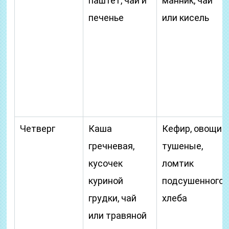
паштет, чай и
манник, чай
печенье
или кисель
Четверг
Каша
Кефир, овощи
гречневая,
тушеные,
кусочек
ломтик
куриной
подсушенного
грудки, чай
хлеба
или травяной