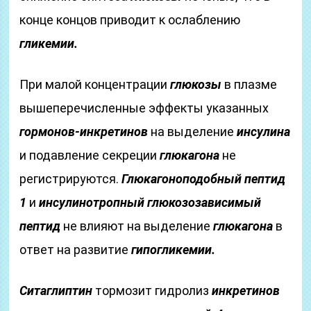
конце концов приводит к ослаблению
гликемии.
При малой концентрации
глюкозы
в плазме
вышеперечисленные эффекты указанных
гормонов-инкретинов
на выделение
инсулина
и подавление секреции
глюкагона
не
регистрируются.
Глюкагоноподобный пептид
1
и
инсулинотропный глюкозозависимый
пептид
не влияют на выделение
глюкагона
в
ответ на развитие
гипогликемии.
Ситаглиптин
тормозит гидролиз
инкретинов