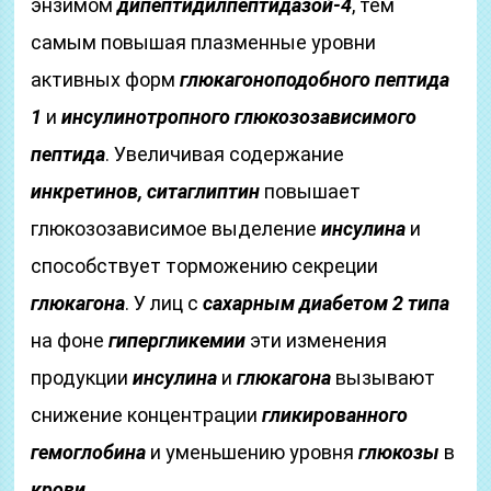
энзимом
дипептидилпептидазой-4
, тем
самым повышая плазменные уровни
активных форм
глюкагоноподобного пептида
1
и
инсулинотропного глюкозозависимого
пептида
. Увеличивая содержание
инкретинов, ситаглиптин
повышает
глюкозозависимое выделение
инсулина
и
способствует торможению секреции
глюкагона
. У лиц с
сахарным диабетом 2 типа
на фоне
гипергликемии
эти изменения
продукции
инсулина
и
глюкагона
вызывают
снижение концентрации
гликированного
гемоглобина
и уменьшению уровня
глюкозы
в
крови
.