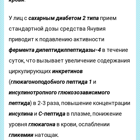
У лиц с
сахарным диабетом 2 типа
прием
стандартной дозы средства Янувия
приводит к подавлению активности
фермента
дипептидилпептидазы-4
в течение
суток, что вызывает увеличение содержания
циркулирующих
инкретинов
(
глюкагоноподобного пептида 1
и
инсулинотропного глюкозозависимого
пептида
) в 2-3 раза, повышение концентрации
инсулина
и
С-пептида
в плазме, понижение
уровня
глюкагона
в крови, ослаблении
гликемии
натощак.