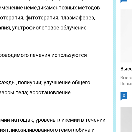
применение немедикаментозных методов
отерапия, фитотерапия, плазмаферез,
апия, ультрофиолетовое облучение
роводимого лечения используются
Высо
Высок
жажды, полиурии; улучшение общего
Повыш
массы тела; восстановление
0
мии натощак; уровень гликемии в течении
ция гликозилированного гемоглобина и