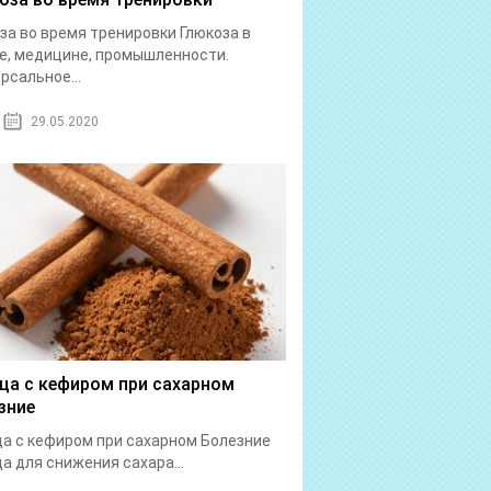
за во время тренировки Глюкоза в
е, медицине, промышленности.
рсальное...
29.05.2020
ца с кефиром при сахарном
зние
а с кефиром при сахарном Болезние
а для снижения сахара...