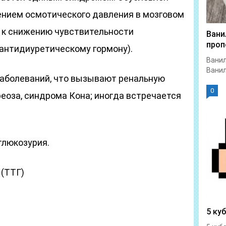
нием осмотического давления в мозговом
т к снижению чувствительности
Вани
проп
(антидиуретическому гормону).
Ванил
Ванил
заболеваний, что вызывают ренальную
0
еоза, синдрома Кона; иногда встречается
 глюкозурия.
 (ТТГ)
5 ку