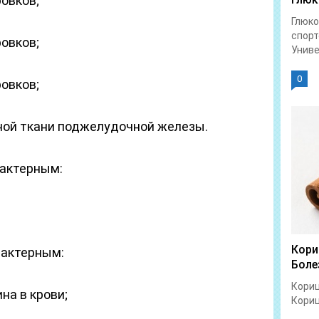
ровков;
Глюко
спорт
ровков;
Униве
0
ровков;
ной ткани поджелудочной железы.
рактерным:
Кори
рактерным:
Боле
Кориц
на в крови;
Кориц