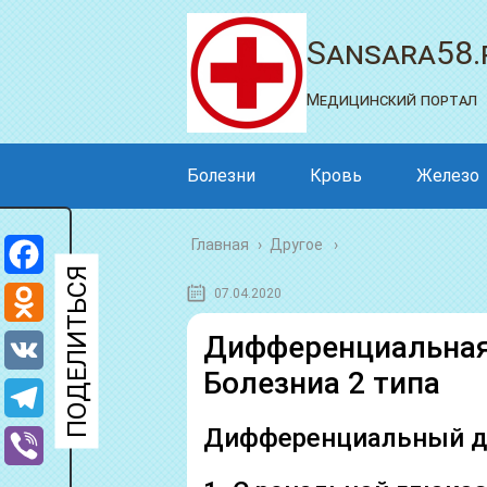
Sansara58.
Медицинский портал
Болезни
Кровь
Железо
Главная
›
Другое
Facebook
07.04.2020
Odnoklassniki
Дифференциальная
Болезниа 2 типа
VK
Дифференциальный д
Telegram
Viber