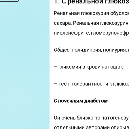
1. С ренальной глюко
Ренальная глюкозурия обусло
сахара. Ренальная глюкозурия
пиелонефрите, гломерулонефр
Общее
: полидипсия, полиурия,
– гликемия в крови натощак
– тест толерантности к глюко
С почечным диабетом
Он очень близко по патогенез
отдельными авторами описыв