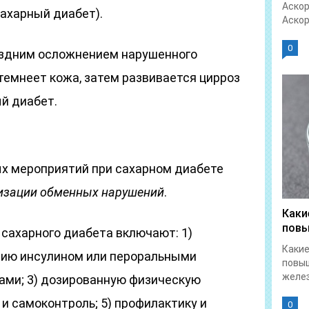
Аскор
ахарный диабет).
Аскор
0
оздним осложнением нарушенного
темнеет кожа, затем развивается цирроз
ый диабет.
х мероприятий при сахарном диабете
изации обменных нарушений
.
Каки
повы
сахарного диабета включают: 1)
Какие
апию инсулином или пероральными
повы
желез
ми; 3) дозированную физическую
о и самоконтроль; 5) профилактику и
0