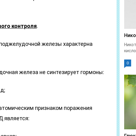
вого контроля
.
Нико
и поджелудочной железы характерна
Никот
кисло
0
дочная железа не синтезирует гормоны:
д;
натомическим признаком поражения
Д является:
Глюк