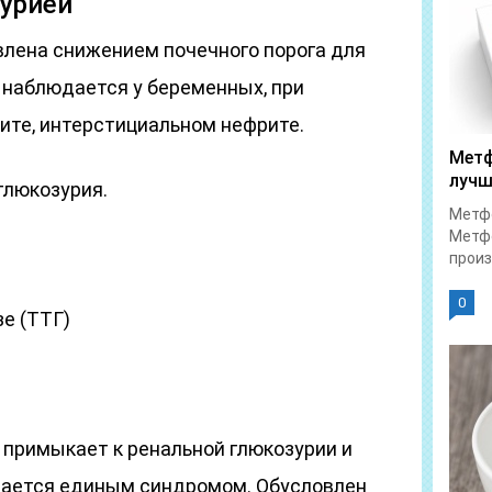
зурией
влена снижением почечного порога для
 наблюдается у беременных, при
ите, интерстициальном нефрите.
Метф
лучш
 глюкозурия.
Метфо
Метфо
произ
0
зе (ТТГ)
у примыкает к ренальной глюкозурии и
ается единым синдромом. Обусловлен