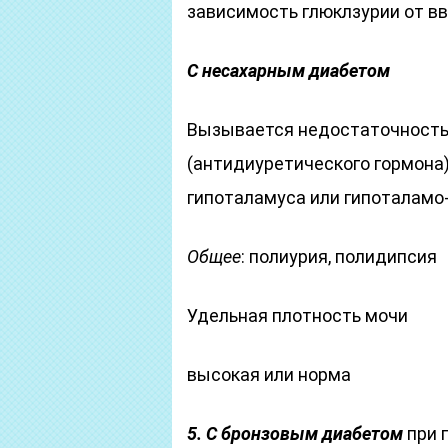
зависимость глюклзурии от в
С несахарным диабетом
Вызывается недостаточность
(антидиуретического гормона
гипоталамуса или гипоталамо-
Общее
: полиурия, полидипсия
Удельная плотность мочи
высокая или норма
5. С бронзовым диабетом
при 