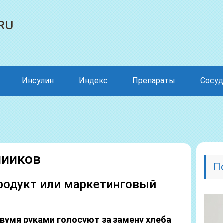
ru
Инсулин
Индекс
Препараты
Сосу
нииков
П
родукт или маркетинговый
вумя руками голосуют за замену хлеба