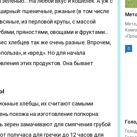
 зеленью… На любой вкус и кошелёк. А уж с
ширный: пшеничные, ржаные (в том числе
Мето
всяные, из перловой крупы, с массой
Метод
Комп
убями, пряностями, овощами и фруктами…
«Прощ
вес хлебцев так же очень разные. Впрочем,
0
«польза», и «вред». Но для начала
овления этих продуктов. Она бывает
цы
ионные хлебцы, их считают самыми
ень похожа на изготовление попкорна:
Голо
ь зёрен замачивают для смягчения грубой
Голод
от получаса для гречки до 12 часов для