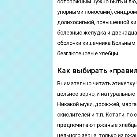
осторожным нужно быть и люд
упорными поносами), синдром
долихосигмой, повышенной ки
болезнью желудка и двенадца
оболочки кишечника Больным 
безглютеновые хлебцы.
Как выбирать «прави
Внимательно читать этикетку!
цельное зерно, и натуральные 
Никакой муки, дрожжей, марга
окислителей и т.п. Кстати, по
предпочитают ржаные хлебцы. 
цельного зерна, только из рж