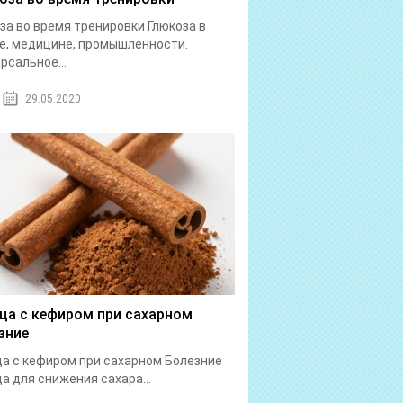
за во время тренировки Глюкоза в
е, медицине, промышленности.
рсальное...
29.05.2020
ца с кефиром при сахарном
зние
а с кефиром при сахарном Болезние
а для снижения сахара...