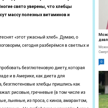
ногие свято уверены, что хлебцы
сут массу полезных витаминов и
Можн
теснят «этот ужасный хлеб». Думаю, о
давл
поговорим, сегодня разберёмся в светлых и
Можно
Смерт
0
опробовать безглютеновую диету, которая
аде и в Америке, как диета для
а, безглютеновые хлебцы пришлись как
ажал: рисовые, гречневые (в том числе из
ые, льняные, из проса, с киноа, амарантом,