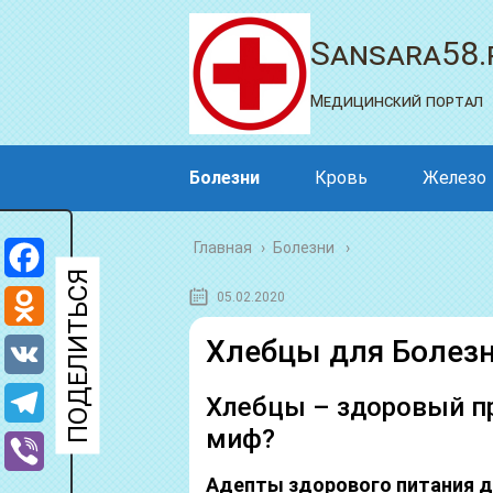
Sansara58.
Медицинский портал
Болезни
Кровь
Железо
Главная
›
Болезни
Facebook
05.02.2020
Odnoklassniki
Хлебцы для Болез
VK
Хлебцы – здоровый п
миф?
Telegram
Адепты здорового питания д
Viber