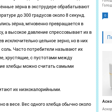
Голод
Голод
гчённые зёрна в экструдере обрабатывают
ратуре до 300 градусов около 8 секунд.
0
ались зёрна, мгновенно превращается в
жу, а высокое давление спрессовывает их в
П
ев исключительно цельное зерно, но в них
 соль. Часто потребители называют их
ие, хрустящие, с пустотами между
кие хлебцы можно считать самыми
читают их низкокалорийными.
Аско
но в весе. Вес одного хлебца обычно около
Аскор