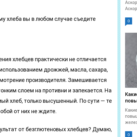
Аскор
Аскор
тому хлеба вы в любом случае съедите
0
ения хлебцев практически не отличается
 использованием дрожжей, масла, сахара,
смотрение производителя. Замешивается
онким слоем на противни и запекается. На
Каки
ый хлеб, только высушенный. По сути — те
повы
Какие
собой от них не ждите.
повы
желез
ультат от безглютеновых хлебцев? Думаю,
0