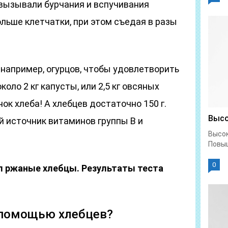
е вызывали бурчания и вспучивания
ольше клетчатки, при этом съедая в разы
, например, огурцов, чтобы удовлетворить
около 2 кг капусты, или 2,5 кг овсяных
нок хлеба! А хлебцев достаточно 150 г.
Высо
й источник витаминов группы В и
Высок
Повыш
0
л ржаные хлебцы. Результаты теста
 помощью хлебцев?