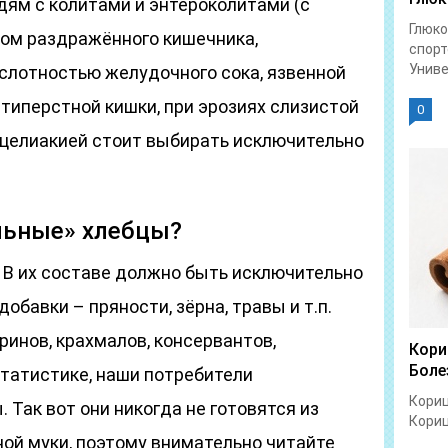
ям с колитами и энтероколитами (с
Глюко
ом раздражённого кишечника,
спорт
Униве
слотностью желудочного сока, язвенной
типерстной кишки, при эрозиях слизистой
0
целиакией стоит выбирать исключительно
льные» хлебцы?
 В их составе должно быть исключительно
добавки – пряности, зёрна, травы и т.п.
ринов, крахмалов, консервантов,
Кори
Боле
 статистике, наши потребители
Кориц
Так вот они никогда не готовятся из
Кориц
аной муки, поэтому внимательно читайте