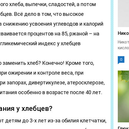
го хлеба, выпечки, сладостей, а потом
ебцев. Всё дело в том, что высокое
в снижению усвоения углеводов и калорий
сваивается процентов на 85, ржаной – на
Нико
Никот
 И гликемический индекс у хлебцев
кисло
0
заменить хлеб? Конечно! Кроме того,
ри ожирении и контроле веса, при
при запорах, дивертикулезе, атеросклерозе,
итания особенно в возрасте после 40 лет.
ания у хлебцев?
 детям до 3-х лет из-за обилия клетчатки,
Глюк