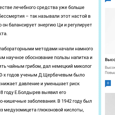
честве лечебного средства уже больше
 бессмертия – так называли этот настой в
о он балансирует энергию Ци и регулирует
кта.
 лабораторными методами начали намного
вым научное обоснование пользы напитка и
Высо
ить чайным грибом, дал немецкий миколог
Высок
Повыш
 30-х годов ученым Д.Щербачевым было
 снижает давление и уменьшает риск
0
38 году Е.Болдырев выявил его
о-кишечные заболевания. В 1942 году был
из медузомицета глюконовой кислоты,