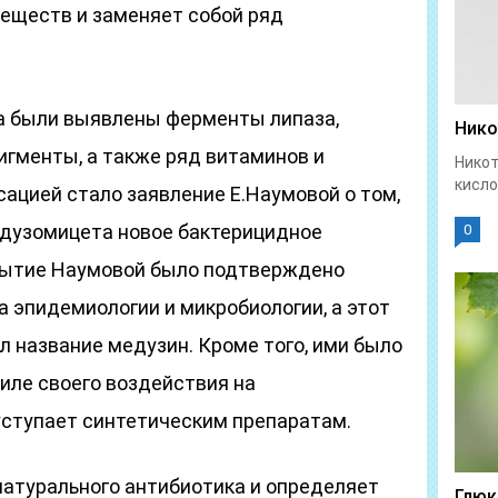
веществ и заменяет собой ряд
ба были выявлены ферменты липаза,
Нико
пигменты, а также ряд витаминов и
Никот
кисло
ацией стало заявление Е.Наумовой о том,
медузомицета новое бактерицидное
0
рытие Наумовой было подтверждено
 эпидемиологии и микробиологии, а этот
 название медузин. Кроме того, ими было
силе своего воздействия на
уступает синтетическим препаратам.
натурального антибиотика и определяет
Глюк