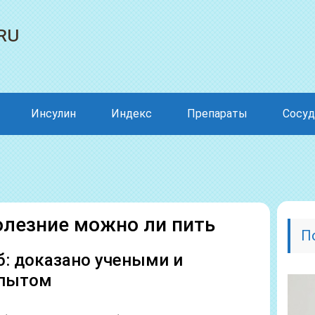
ru
Инсулин
Индекс
Препараты
Сосу
олезние можно ли пить
П
б: доказано учеными и
опытом