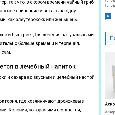
Голод
ор, так что, в скором времени чайный гриб
Голод
льное признание и встать на одну
0
ми, как элеутерококк или женьшень.
роще и быстрее. Для лечения натуральными
П
ительно больше времени и терпения.
 сам.
ется в лечебный напиток
ки и сахара во вкусный и целебный настой
оратория, где хозяйничают дрожжевые
Аско
ии. Колония, которая ими создается,
Аскор