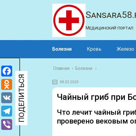
Sansara58.
Медицинский портал
Болезни
Кровь
Железо
Главная
›
Болезни
Facebook
08.02.2020
Odnoklassniki
Чайный гриб при Б
VK
Что лечит чайный гри
проверено вековым 
Telegram
Viber