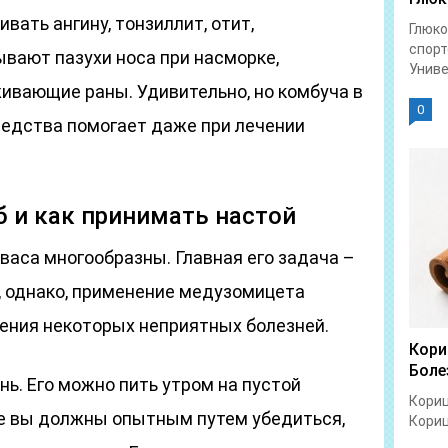
вать ангину, тонзиллит, отит,
Глюко
спорт
вают пазухи носа при насморке,
Униве
вающие раны. Удивительно, но комбуча в
0
редства помогает даже при лечении
б и как принимать настой
васа многообразны. Главная его задача –
, однако, применение медузомицета
чения некоторых неприятных болезней.
Кори
Боле
нь. Его можно пить утром на пустой
Кориц
чае вы должны опытным путем убедиться,
Кориц