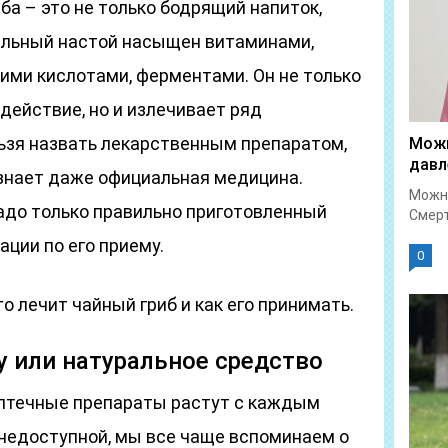
ба – это не только бодрящий напиток,
альный настой насыщен витаминами,
ими кислотами, ферментами. Он не только
действие, но и излечивает ряд
льзя назвать лекарственным препаратом,
Можн
давл
изнает даже официальная медицина.
Можно
надо только правильно приготовленный
Смерт
ции по его приему.
0
о лечит чайный гриб и как его принимать.
у или натуральное средство
 аптечные препараты растут с каждым
 недоступной, мы все чаще вспоминаем о