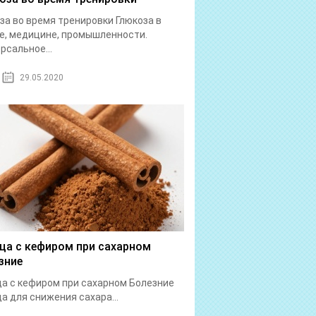
за во время тренировки Глюкоза в
е, медицине, промышленности.
рсальное...
29.05.2020
ца с кефиром при сахарном
зние
а с кефиром при сахарном Болезние
а для снижения сахара...