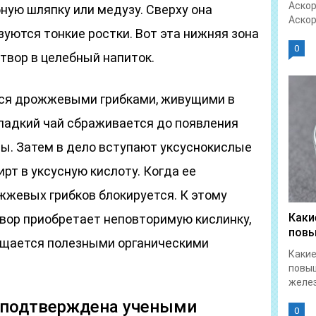
Аскор
ную шляпку или медузу. Сверху она
Аскор
азуются тонкие ростки. Вот эта нижняя зона
0
твор в целебный напиток.
тся дрожжевыми грибками, живущими в
сладкий чай сбраживается до появления
ты. Затем в дело вступают уксуснокислые
рт в уксусную кислоту. Когда ее
жжевых грибков блокируется. К этому
Каки
вор приобретает неповторимую кислинку,
повы
ыщается полезными органическими
Какие
повы
желез
а подтверждена учеными
0