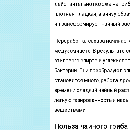
действительно похожа на гриб
плотная, гладкая, а внизу обр
и трансформирует чайный рас
Переработка сахара начинае
медузомицете. В результате 
этилового спирта и углекисло
бактерии. Они преобразуют спи
становится много, работа дро
времени сладкий чайный раст
легкую газированность и нас
веществами.
Польза чайного гриб