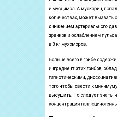
и мусцимол. А мускарин, попа
количествах, может вызвать 
снижением артериального дав
зрачков и ослаблением пульс
в 3 кг мухоморов.
Больше всего в грибе содерж
ингредиент этих грибов, об
гипнотическими, диссоциатив
того чтобы свести к минимуму
высушить. Но следует знать, 
концентрация галлюциногенны