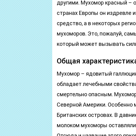
другими. Мухомор красный – о
странах Европы он издревле 
средство, а в некоторых реги
мухоморов. Это, пожалуй, сам
который может вызывать сил
Общая характеристик
Мухомор – ядовитый галлюцин
обладает лечебными свойства
смертельно опасным. Мухомор
Северной Америки. Особенно м
Британских островах. В давн
молоком мухоморы оставляли н
Отсюда и название этого ярког