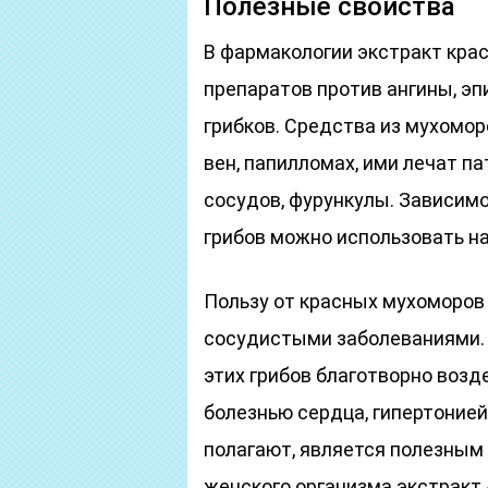
Полезные свойства
В фармакологии экстракт кра
препаратов против ангины, эп
грибков. Средства из мухомо
вен, папилломах, ими лечат п
сосудов, фурункулы. Зависимо
грибов можно использовать на
Пользу от красных мухоморов
сосудистыми заболеваниями. В
этих грибов благотворно воз
болезнью сердца, гипертонией,
полагают, является полезным 
женского организма экстракт 