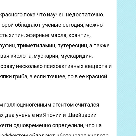
расного пока что изучен недостаточно.
оторой обладают ученые сегодня, можно
есть хитин, эфирные масла, ксантин,
аруфин, триметиламин, путересцин, а также
ая кислота, мускарин, мускаридин,
сразу несколько психоактивных веществ и
пки гриба, а если точнее, то в ее красной
ым галлюциногенным агентом считался
дах два ученые из Японии и Швейцарии
 почти одновременно определили, что на
 эффектом обладают иботеновая кислота