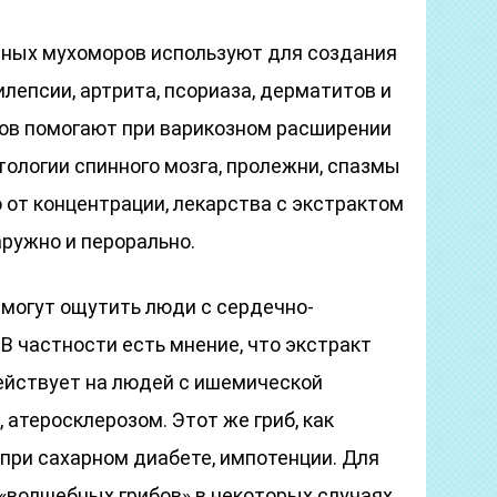
сных мухоморов используют для создания
илепсии, артрита, псориаза, дерматитов и
ров помогают при варикозном расширении
атологии спинного мозга, пролежни, спазмы
 от концентрации, лекарства с экстрактом
ружно и перорально.
 могут ощутить люди с сердечно-
 частности есть мнение, что экстракт
действует на людей с ишемической
 атеросклерозом. Этот же гриб, как
при сахарном диабете, импотенции. Для
«волшебных грибов» в некоторых случаях