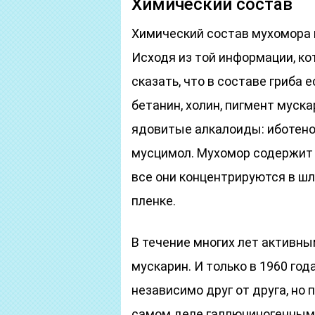
Химический состав
Химический состав мухомора к
Исходя из той информации, к
сказать, что в составе гриба 
бетанин, холин, пигмент муск
ядовитые алкалоиды: иботенов
мусцимол. Мухомор содержит 
все они концентрируются в шля
пленке.
В течение многих лет активн
мускарин. И только в 1960 го
независимо друг от друга, но
самом деле галлюциногенным