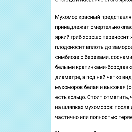
Мухомор красный представляе
принадлежат смертельно опас
яркий гриб хорошо переносит х
плодоносит вплоть до заморо
симбиозе с березами, соснами,
белыми крапинками-бородавка
диаметре, а под ней четко ви
мухоморов белая и высокая (от
есть кольцо. Стоит отметить,
на шляпках мухоморов: после 
частично или полностью теряе