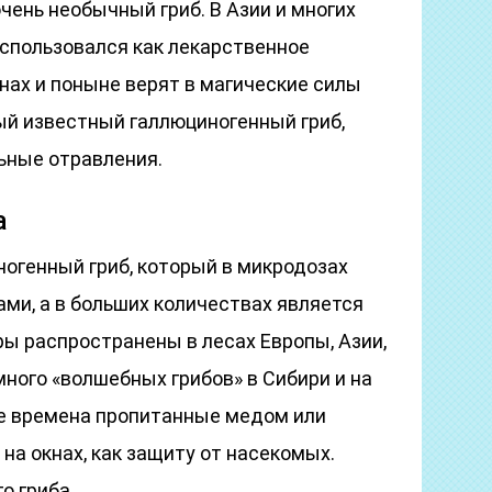
чень необычный гриб. В Азии и многих
использовался как лекарственное
онах и поныне верят в магические силы
ый известный галлюциногенный гриб,
ьные отравления.
а
огенный гриб, который в микродозах
ми, а в больших количествах является
ы распространены в лесах Европы, Азии,
ного «волшебных грибов» в Сибири и на
ие времена пропитанные медом или
а окнах, как защиту от насекомых.
о гриба.