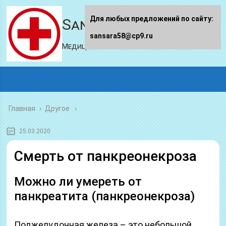
Для любых предложений по сайту:
Sansara58.ru
sansara58@cp9.ru
Медицинский портал
Главная
›
Другое
25.03.2020
Смерть от панкреонекроза
Можно ли умереть от
панкреатита (панкреонекроза)
Поджелудочная железа – это небольшой