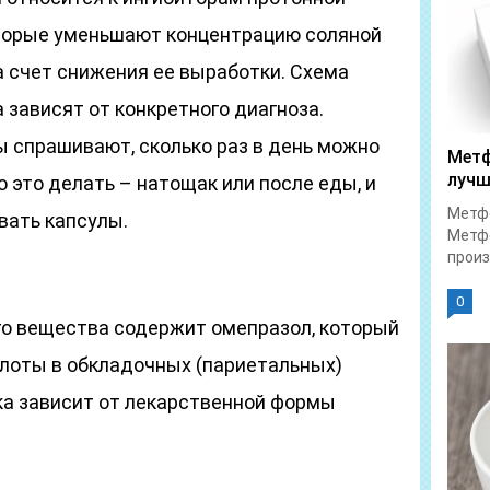
оторые уменьшают концентрацию соляной
а счет снижения ее выработки. Схема
 зависят от конкретного диагноза.
ы спрашивают, сколько раз в день можно
Метф
лучш
о это делать – натощак или после еды, и
Метфо
вать капсулы.
Метфо
произ
0
о вещества содержит омепразол, который
слоты в обкладочных (париетальных)
ка зависит от лекарственной формы