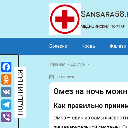
Sansara58.
Медицинский портал
Болезни
Кровь
Железо
Главная
›
Другое
Facebook
17.03.2020
Odnoklassniki
Омез на ночь можн
VK
Как правильно приним
Telegram
Омез – один из самых извест
Viber
пищеварительной системы. Он