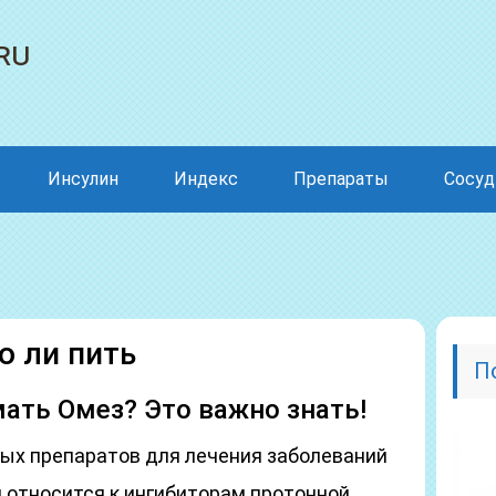
ru
Инсулин
Индекс
Препараты
Сосу
о ли пить
П
ать Омез? Это важно знать!
ных препаратов для лечения заболеваний
 относится к ингибиторам протонной