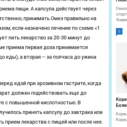
риема пищи. А капсула действует через
Глюко
спорт
тственно, принимать Омез правильно на
Униве
зом, если назначено лечение по схеме «1
0
ует пить лекарство за 20-30 минут до
еме приема первая доза принимается
о еды), а вторая – за полчаса до ужина
еред едой при эрозивном гастрите, когда
арат должен подействовать еще до
Кори
ите с повышенной кислотностью. В
Боле
олучилось принять капсулу до завтрака или
Кориц
Кориц
ь прием лекарства с пищей или после нее.