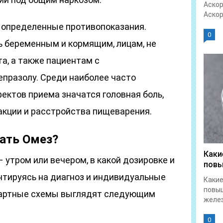
Аскор
Аскор
 определенные противопоказания.
0
ь беременным и кормящим, лицам, не
а, а также пациентам с
епразолу. Среди наиболее часто
ктов приема значатся головная боль,
акции и расстройства пищеварения.
ать Омез?
Каки
 утром или вечером, в какой дозировке и
повы
ентируясь на диагноз и индивидуальные
Какие
повы
дартные схемы выглядят следующим
желез
0