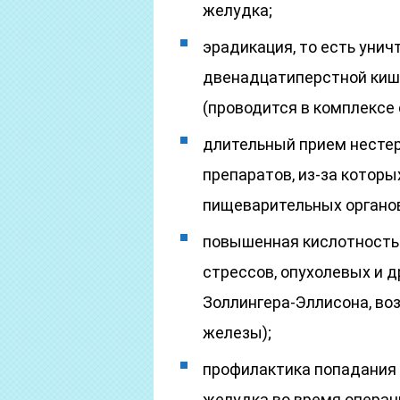
желудка;
эрадикация, то есть уни
двенадцатиперстной кишки
(проводится в комплексе 
длительный прием несте
препаратов, из-за котор
пищеварительных органо
повышенная кислотность
стрессов, опухолевых и д
Золлингера-Эллисона, во
железы);
профилактика попадания
желудка во время операц