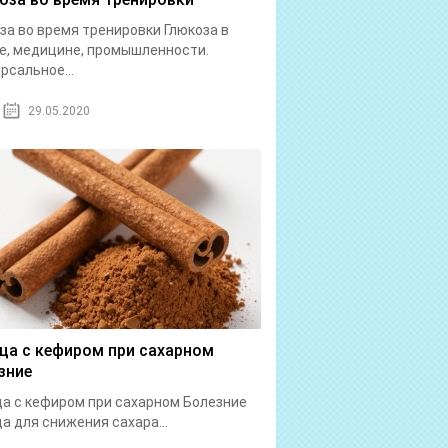
за во время тренировки Глюкоза в
е, медицине, промышленности.
рсальное...
29.05.2020
ца с кефиром при сахарном
зние
а с кефиром при сахарном Болезние
а для снижения сахара...