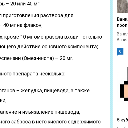
ь – 20 или 40 мг;
я приготовления раствора для
Вани
 40 мг на флакон;
проп
Ванил
х, кроме 10 мг омепразола входит столько
Ванил
ющего действие основного компонента;
0
спензии (Омез-инста) – 20 мг.
ного препарата несколько:
ганов – желудка, пищевода, а также
ки;
аление и изъязвление пищевода,
5 ку
ного заброса в него кислого содержимого