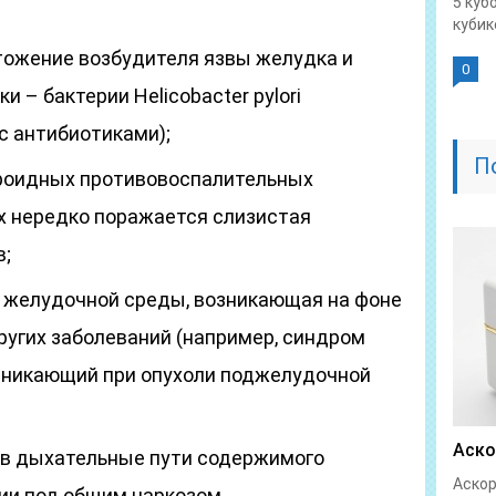
5 куб
кубике
чтожение возбудителя язвы желудка и
0
 – бактерии Helicobacter pylori
с антибиотиками);
П
роидных противовоспалительных
ых нередко поражается слизистая
в;
 желудочной среды, возникающая на фоне
ругих заболеваний (например, синдром
зникающий при опухоли поджелудочной
Аско
 в дыхательные пути содержимого
Аскор
ии под общим наркозом.