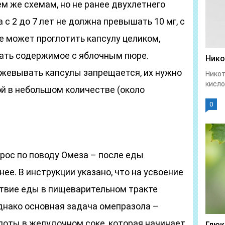
м же схемам, но не ранее двухлетнего
 с 2 до 7 лет не должна превышать 10 мг, с
 не может проглотить капсулу целиком,
ать содержимое с яблочным пюре.
Нико
жевывать капсулы запрещается, их нужно
Никот
кисло
ой в небольшом количестве (около
0
ос по поводу Омеза – после еды
ее. В инструкции указано, что на усвоение
ствие еды в пищеварительном тракте
днако основная задача омепразола –
лоты в желудочном соке, которая начинает
Глюк