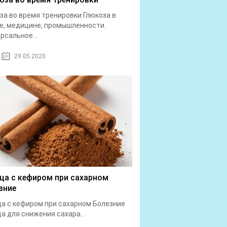
за во время тренировки Глюкоза в
е, медицине, промышленности.
рсальное...
29.05.2020
ца с кефиром при сахарном
зние
а с кефиром при сахарном Болезние
а для снижения сахара...