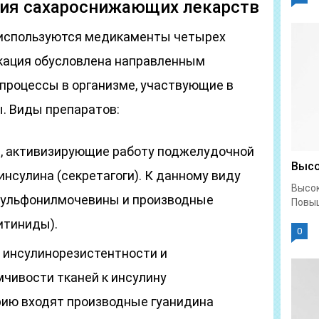
ия сахароснижающих лекарств
а используются медикаменты четырех
кация обусловлена направленным
 процессы в организме, участвующие в
ы. Виды препаратов:
, активизирующие работу поджелудочной
Высо
нсулина (секретагоги). К данному виду
Высок
сульфонилмочевины и производные
Повыш
итиниды).
0
 инсулинорезистентности и
чивости тканей к инсулину
орию входят производные гуанидина