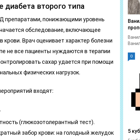
е диабета второго типа
СД препаратами, понижающими уровень
Вани
проп
азначается обследование, включающее
Ванил
 крови. Врач оценивает характер болезни
Ванил
пе не все пациенты нуждаются в терапии
0
онтролировать сахар удается при помощи
нальных физических нагрузок.
мероприятий входят:
.
тность (глюкозотолерантный тест).
5 ку
ратный забор крови: на голодный желудок