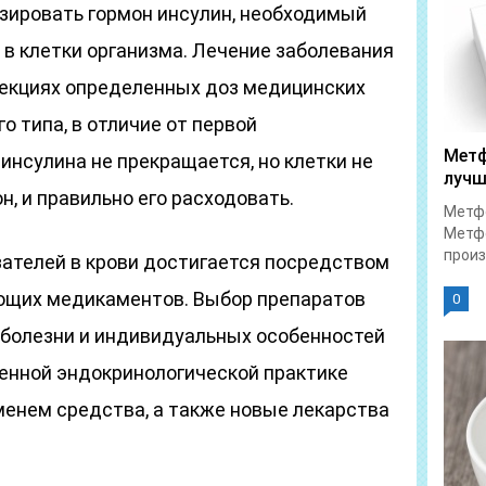
ировать гормон инсулин, необходимый
в клетки организма. Лечение заболевания
ъекциях определенных доз медицинских
о типа, в отличие от первой
Метф
инсулина не прекращается, но клетки не
лучш
, и правильно его расходовать.
Метфо
Метфо
произ
ателей в крови достигается посредством
ющих медикаментов. Выбор препаратов
0
я болезни и индивидуальных особенностей
менной эндокринологической практике
енем средства, а также новые лекарства