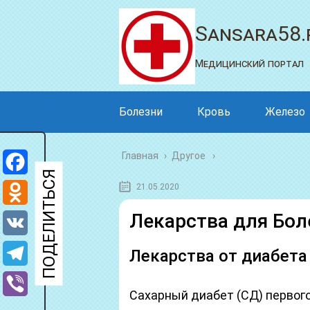
Sansara58.
Медицинский портал
Болезни
Кровь
Железо
Главная
›
Другое
Facebook
21.05.2020
Odnoklassniki
Лекарства для Бол
VK
Лекарства от диабета
Telegram
Сахарный диабет (СД) первог
Viber