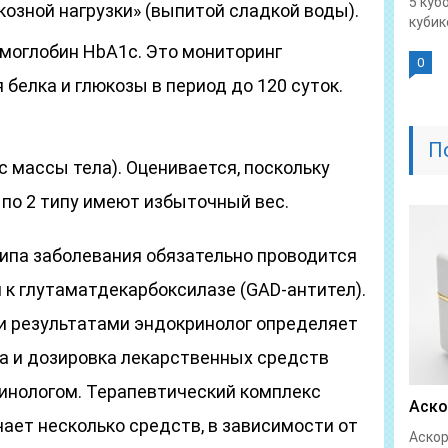
5 куб
юкозной нагрузки» (выпитой сладкой воды).
кубике
емоглобин HbA1с. Это мониторинг
0
белка и глюкозы в период до 120 суток.
П
 массы тела). Оценивается, поскольку
по 2 типу имеют избыточный вес.
ипа заболевания обязательно проводится
 к глутаматдекарбоксилазе (GAD-антител).
и результатами эндокринолог определяет
ма и дозировка лекарственных средств
инологом. Терапевтический комплекс
Аско
ает несколько средств, в зависимости от
Аскор