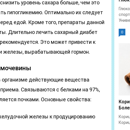
низить уровень сахара больше, чем это
Глюко
ть гипогликемию. Оптимально их следует
спорт
Униве
еред едой. Кроме того, препараты данной
ы. Длительно лечить сахарный диабет
0
 рекомендуется. Это может привести к
ти железы, вырабатывающей гормон.
лмочевины
в организме действующие вещества
 приема. Связываются с белками на 97%,
ляется почками. Основные свойства:
Кори
Боле
желудочной железы к продуцированию
Кориц
Кориц