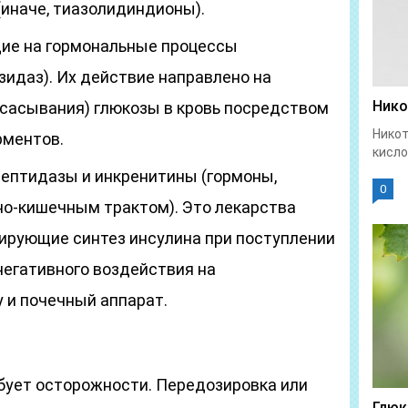
(иначе, тиазолидиндионы).
ие на гормональные процессы
зидаз). Их действие направлено на
Нико
сасывания) глюкозы в кровь посредством
Никот
рментов.
кисло
ептидазы и инкренитины (гормоны,
0
о-кишечным трактом). Это лекарства
лирующие синтез инсулина при поступлении
негативного воздействия на
 и почечный аппарат.
бует осторожности. Передозировка или
Глюк