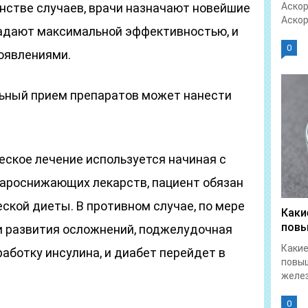
инстве случаев, врачи назначают новейшие
Аскор
Аскор
ладают максимальной эффективностью, и
0
оявлениями.
ьный прием препаратов может нанести
ское лечение используется начиная с
хароснижающих лекарств, пациент обязан
ской диеты. В противном случае, по мере
Каки
повы
 и развития осложнений, поджелудочная
Какие
аботку инсулина, и диабет перейдет в
повы
желез
0