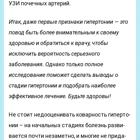
УЗИ почечных артерий.
Итак, даже первые признаки гипертонии — это
повод быть более внимательным к своему
здоровью и обратиться к врачу, чтобы
исключить вероятность серьезного
заболевания. Однако только полное
исследование поможет сделать выводы о
стадии гипертонии и подобрать наиболее
эффективное лечение. Будьте здоровы!
Не сто­ит не­до­оце­ни­вать ко­вар­ность ги­пер­то­
нии – на на­чаль­ных ста­ди­ях бо­лезнь раз­ви­
ва­ет­ся поч­ти не­за­мет­но, и мно­гие не при­да­