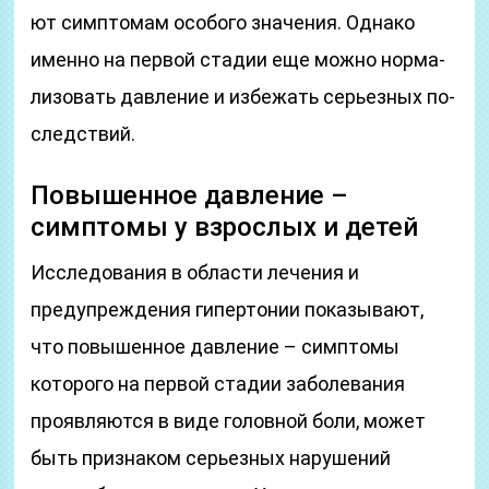
ют симп­то­мам осо­бо­го зна­че­ния. Од­на­ко
имен­но на пер­вой ста­дии еще мож­но нор­ма­
ли­зо­вать дав­ле­ние и из­бе­жать серь­ез­ных по­
следст­вий.
Повышенное давление –
симптомы у взрослых и детей
Исследования в области лечения и
предупреждения гипертонии показывают,
что повышенное давление – симптомы
которого на первой стадии заболевания
проявляются в виде головной боли, может
быть признаком серьезных нарушений