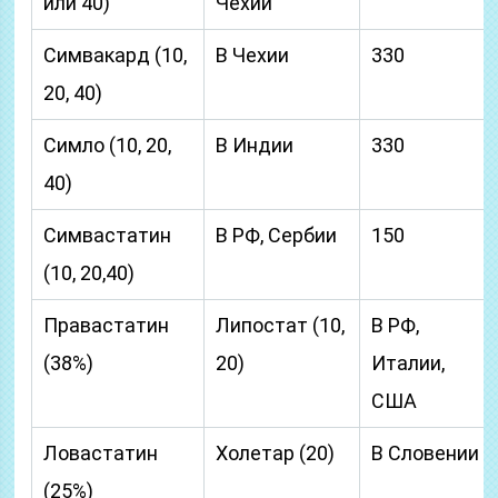
или 40)
Чехии
Симвакард (10,
В Чехии
330
20, 40)
Симло (10, 20,
В Индии
330
40)
Симвастатин
В РФ, Сербии
150
(10, 20,40)
Правастатин
Липостат (10,
В РФ,
(38%)
20)
Италии,
США
Ловастатин
Холетар (20)
В Словении
(25%)