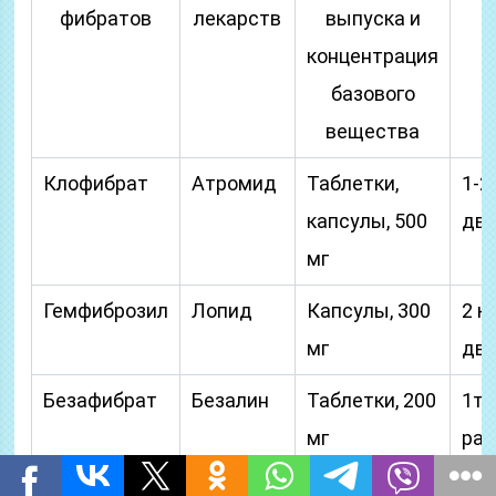
фибратов
лекарств
выпуска и
концентрация
базового
вещества
Клофибрат
Атромид
Таблетки,
1-2
капсулы, 500
два
мг
Гемфиброзил
Лопид
Капсулы, 300
2 к
мг
два
Безафибрат
Безалин
Таблетки, 200
1та
мг
раз
Фенофибрат
Липантил
Капсулы, 200
1 к