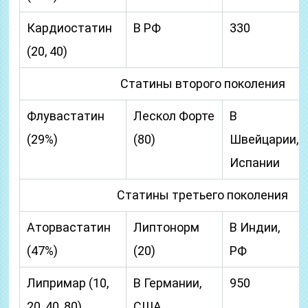
Кардиостатин
В РФ
330
(20, 40)
Статины второго поколения
Флувастатин
Лескол Форте
В
(29%)
(80)
Швейцарии,
Испании
Статины третьего поколения
Аторвастатин
Липтонорм
В Индии,
(47%)
(20)
РФ
Липримар (10,
В Германии,
950
20, 40, 80)
США,