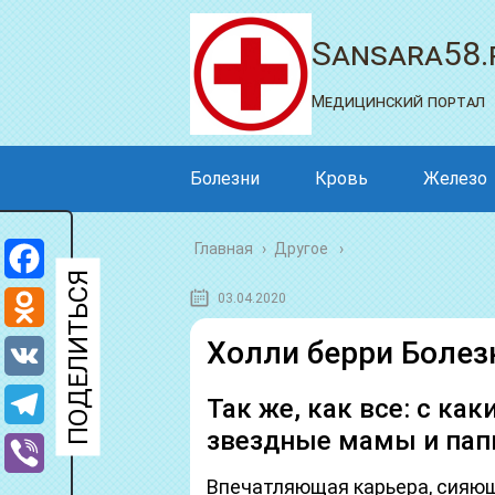
Sansara58.
Медицинский портал
Болезни
Кровь
Железо
Главная
›
Другое
Facebook
03.04.2020
Odnoklassniki
Холли берри Болез
VK
Так же, как все: с к
звездные мамы и па
Telegram
Впечатляющая карьера, сияющ
Viber