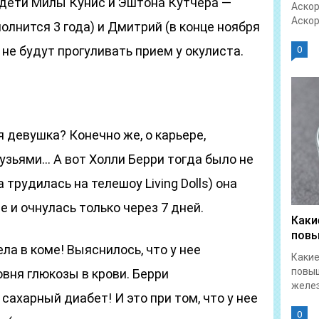
 дети Милы Кунис и Эштона Кутчера —
Аскор
Аскор
полнится 3 года) и Дмитрий (в конце ноября
 не будут прогуливать прием у окулиста.
0
 девушка? Конечно же, о карьере,
узьями… А вот Холли Берри тогда было не
 трудилась на телешоу Living Dolls) она
 и очнулась только через 7 дней.
Каки
повы
а в коме! Выяснилось, что у нее
Какие
повы
вня глюкозы в крови. Берри
желез
ахарный диабет! И это при том, что у нее
0