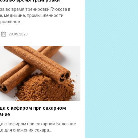
за во время тренировки Глюкоза в
е, медицине, промышленности.
рсальное...
29.05.2020
ца с кефиром при сахарном
зние
а с кефиром при сахарном Болезние
а для снижения сахара...