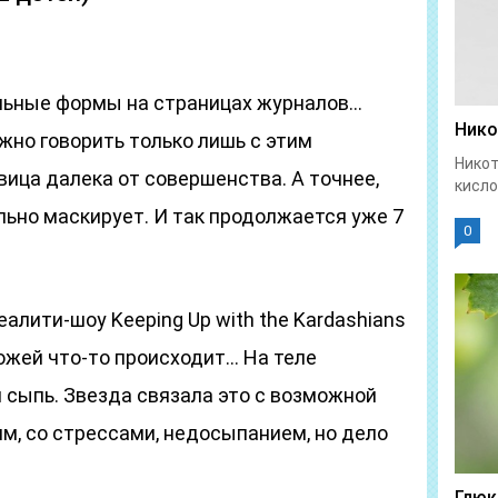
льные формы на страницах журналов…
Нико
жно говорить только лишь с этим
Никот
вица далека от совершенства. А точнее,
кисло
ьно маскирует. И так продолжается уже 7
0
еалити-шоу Keeping Up with the Kardashians
кожей что-то происходит… На теле
 сыпь. Звезда связала это с возможной
им, со стрессами, недосыпанием, но дело
Глюк