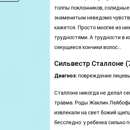
толпы поклонников, солидные
знаменитым неведомо чувство 
кажется. Просто многие из ни
трудностями. А трудности в их
секущиеся кончики волос…
Сильвестр Сталлоне (7
Диагноз:
повреждение лицевы
Сталлоне никогда не делал сек
травма. Роды Жаклин Лейбоф
извлекали на свет божий щип
бесследно: у ребенка сильно 