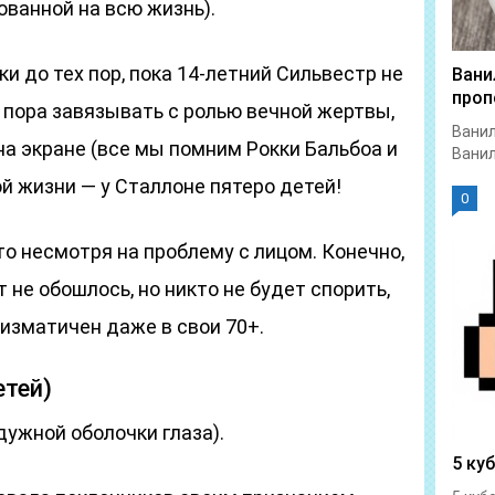
ованной на всю жизнь).
и до тех пор, пока 14-летний Сильвестр не
Вани
проп
о пора завязывать с ролью вечной жертвы,
Ванил
на экране (все мы помним Рокки Бальбоа и
Ванил
ой жизни — у Сталлоне пятеро детей!
0
о несмотря на проблему с лицом. Конечно,
 не обошлось, но никто не будет спорить,
ризматичен даже в свои 70+.
етей)
дужной оболочки глаза).
5 ку