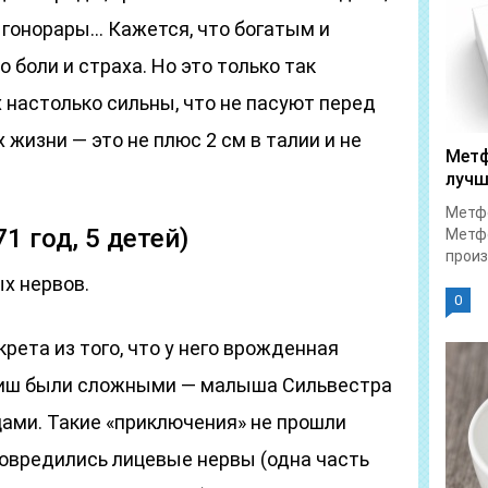
 гонорары… Кажется, что богатым и
боли и страха. Но это только так
х настолько сильны, что не пасуют перед
 жизни — это не плюс 2 см в талии и не
Метф
лучш
Метфо
1 год, 5 детей)
Метфо
произ
х нервов.
0
рета из того, что у него врожденная
иш были сложными — малыша Сильвестра
цами. Такие «приключения» не прошли
повредились лицевые нервы (одна часть