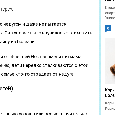
Глюко
тере».
спорт
Униве
 с недугом и даже не пытается
0
. Она уверяет, что научилась с этим жить
айну из болезни.
 и от 4-летней Норт знаменитая мама
нию, дети нередко сталкиваются с этой
 семье кто-то страдает от недуга.
етей)
Кори
Боле
.
Кориц
Кориц
се только хорошо или все исключительно