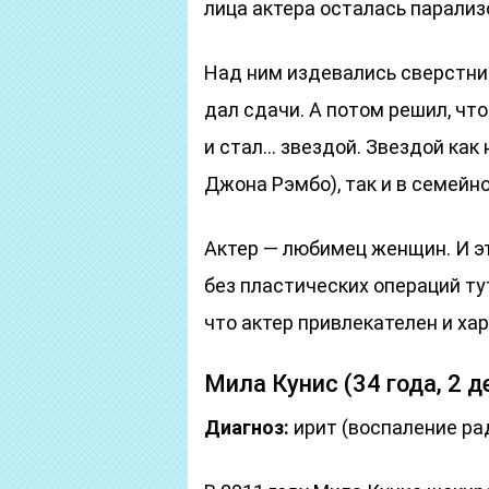
лица актера осталась парализ
Над ним издевались сверстник
дал сдачи. А потом решил, чт
и стал… звездой. Звездой как 
Джона Рэмбо), так и в семейн
Актер — любимец женщин. И эт
без пластических операций тут
что актер привлекателен и ха
Мила Кунис (34 года, 2 д
Диагноз:
ирит (воспаление ра