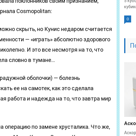
овала поклонников своим признанием,
5 куб
кубике
рнала Cosmopolitan:
0
можно скрыть, но Кунис недаром считается
менности — «играть» абсолютно здорового
П
иколепно. И это все несмотря на то, что
ла словно в тумане…
 радужной оболочки) — болезнь
кать ее на самотек, как это сделала
ая работа и надежда на то, что завтра мир
Аско
а операцию по замене хрусталика. Что же,
Аскор