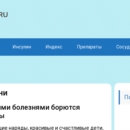
ru
Инсулин
Индекс
Препараты
Сосу
ни
П
акими болезнями борются
пы
ие наряды, красивые и счастливые дети,