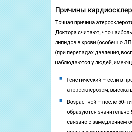
Причины кардиосклер
Точная причина атеросклерот
Доктора считают, что наибол
липидов в крови (особенно ЛП
(при перепадах давления, восп
наблюдаются у людей, имеющ
Генетический – если в п
атеросклерозом, высока в
Возрастной – после 50-т
образуются значительно 
связано с замедлением 
печени и изменениями в с