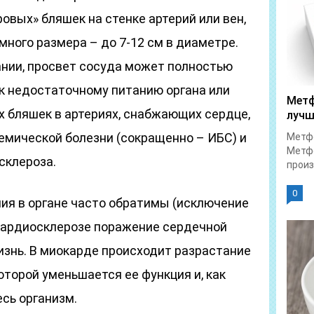
овых» бляшек на стенке артерий или вен,
много размера – до 7-12 см в диаметре.
ании, просвет сосуда может полностью
 к недостаточному питанию органа или
Метф
их бляшек в артериях, снабжающих сердце,
лучш
емической болезни (сокращенно – ИБС) и
Метфо
Метфо
склероза.
произ
0
ния в органе часто обратимы (исключение
 кардиосклерозе поражение сердечной
знь. В миокарде происходит разрастание
оторой уменьшается ее функция и, как
сь организм.