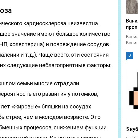
оза
Вани
ического кардиосклероза неизвестна.
проп
ьшее значение имеют большое количество
Ванил
Ванил
НП, холестерина) и повреждение сосудов
алении и т.д.). Чаще всего, эти состояния
0
их следующие неблагоприятные факторы:
рошлом семьи многие страдали
ероятность его развития у потомков;
и лет «жировые» бляшки на сосудах
быстрее, чем в молодом возрасте. Это
обменных процессов, снижением функции
5 ку
осудистой стенке. Из-за этого липиды