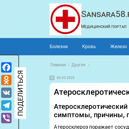
Sansara58.
Медицинский портал
Болезни
Кровь
Железо
Главная
›
Другое
Facebook
06.03.2020
Odnoklassniki
Атеросклеротическ
VK
Атеросклеротический 
симптомы, причины, 
Telegram
Атеросклероз поражает сосуд
Viber