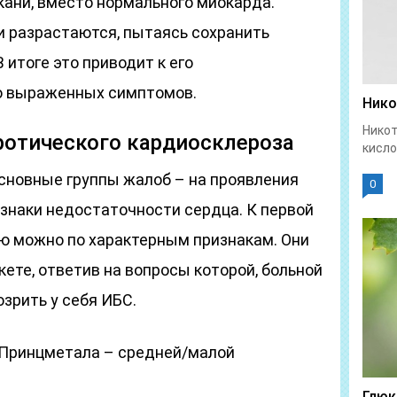
кани, вместо нормального миокарда.
 разрастаются, пытаясь сохранить
 итоге это приводит к его
ю выраженных симптомов.
Нико
Никот
отического кардиосклероза
кисло
новные группы жалоб – на проявления
0
знаки недостаточности сердца. К первой
ую можно по характерным признакам. Они
кете, ответив на вопросы которой, больной
зрить у себя ИБС.
 Принцметала – средней/малой
Глюк