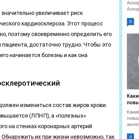
Аскор
Аскор
 значительно увеличивает риск
0
ческого кардиосклероза. Этот процесс
но, поэтому своевременно определить его
 пациента, достаточно трудно. Чтобы это
его начинается болезнь и как она
осклеротический
Каки
повы
 должен измениться состав жиров крови.
Какие
овышается (ЛПНП), а «полезных»
повы
желез
ого на стенках коронарных артерий
 Обнаружить их при жизни невозможно, так
0