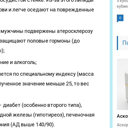
5 куб
кубике
ови и легче оседают на поврежденные
0
, мужчины подвержены атеросклерозу
 защищают половые гормоны (до
П
);
ие и алкоголь;
ется по специальному индексу (масса
полученное значение меньше 25, то вес
 диабет (особенно второго типа),
ной железы (гипотиреоз), печеночная
Аско
ния (АД выше 140/90).
Аскор