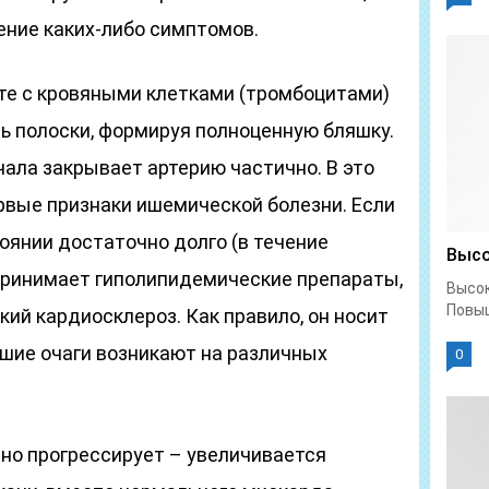
ение каких-либо симптомов.
е с кровяными клетками (тромбоцитами)
ь полоски, формируя полноценную бляшку.
ачала закрывает артерию частично. В это
рвые признаки ишемической болезни. Если
оянии достаточно долго (в течение
Высо
 принимает гиполипидемические препараты,
Высок
Повыш
ий кардиосклероз. Как правило, он носит
шие очаги возникают на различных
0
нно прогрессирует – увеличивается