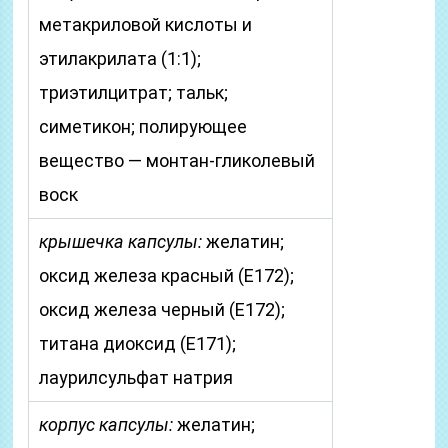
метакриловой кислоты и
этилакрилата (1:1);
триэтилцитрат; тальк;
симетикон; полирующее
вещество — монтан-гликолевый
воск
крышечка капсулы:
желатин;
оксид железа красный (Е172);
оксид железа черный (Е172);
титана диоксид (Е171);
лаурилсульфат натрия
корпус капсулы:
желатин;