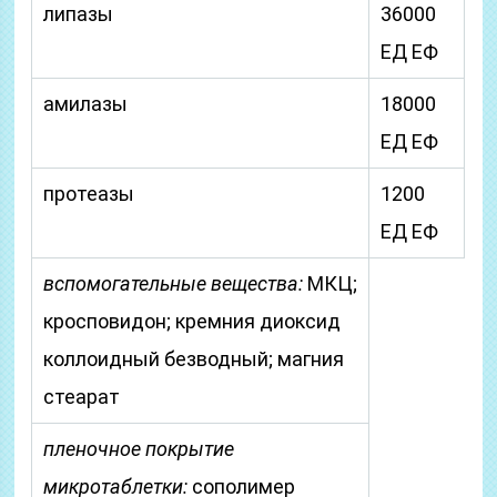
липазы
36000
ЕД ЕФ
амилазы
18000
ЕД ЕФ
протеазы
1200
ЕД ЕФ
вспомогательные вещества:
МКЦ;
кросповидон; кремния диоксид
коллоидный безводный; магния
стеарат
пленочное покрытие
микротаблетки:
сополимер