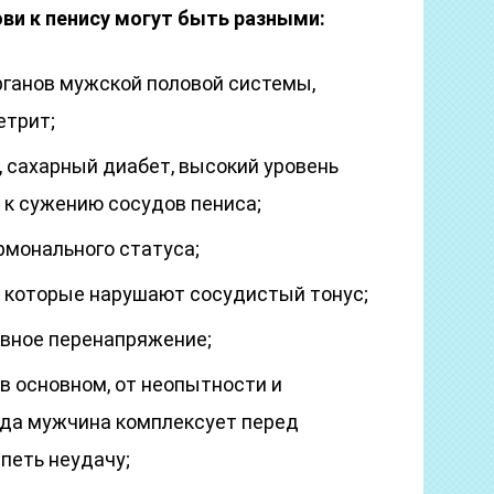
ви к пенису могут быть разными:
рганов мужской половой системы,
етрит;
, сахарный диабет, высокий уровень
 к сужению сосудов пениса;
рмонального статуса;
и, которые нарушают сосудистый тонус;
рвное перенапряжение;
в основном, от неопытности и
огда мужчина комплексует перед
петь неудачу;