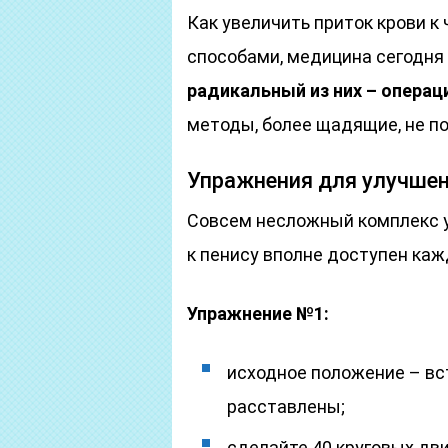
Как увеличить приток крови к
способами, медицина сегодня
радикальный из них – операц
методы, более щадящие, не по
Упражнения для улучшен
Совсем несложный комплекс у
к пенису вполне доступен ка
Упражнение №1:
исходное положение – вста
расставлены;
сделайте 40 круговых дви