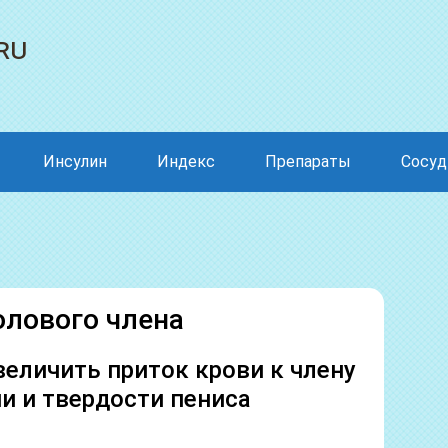
ru
Инсулин
Индекс
Препараты
Сосу
олового члена
величить приток крови к члену
и и твердости пениса