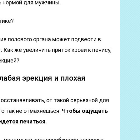
ь нормой для мужчины.
ктике?
е полового органа может подвести в
Как же увеличить приток крови к пенису,
екцией?
абая эрекция и плохая
осстанавливать, от такой серьезной для
то так не отмахнешься.
Чтобы ощущать
ридется лечиться.
ь, почему же кровоснабжение полового