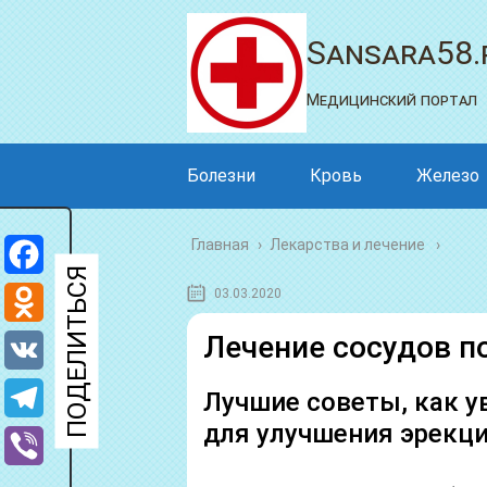
Sansara58.
Медицинский портал
Болезни
Кровь
Железо
Главная
›
Лекарства и лечение
Facebook
03.03.2020
Odnoklassniki
Лечение сосудов п
VK
Лучшие советы, как у
для улучшения эрекци
Telegram
Viber