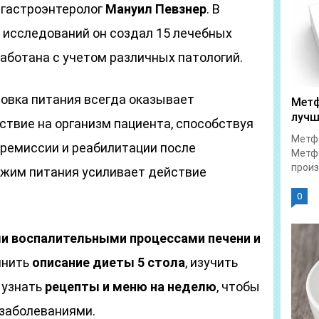
 гастроэнтеролог
Мануил Певзнер
. В
 исследований он создал 15 лечебных
работана с учетом различных патологий.
ровка питания всегда оказывает
Метф
лучш
ствие на организм пациента, способствуя
Метфо
ремиссии и реабилитации после
Метфо
произ
жим питания усиливает действие
0
и воспалительными процессами печени и
мнить
описание диеты 5 стола
, изучить
, узнать
рецепты и меню на неделю
, чтобы
 заболеваниями.