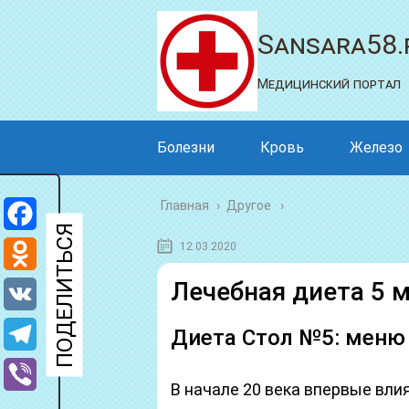
Sansara58.
Медицинский портал
Болезни
Кровь
Железо
Главная
›
Другое
Facebook
12.03.2020
Odnoklassniki
Лечебная диета 5 
VK
Диета Стол №5: меню 
Telegram
В начале 20 века впервые вли
Viber