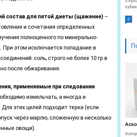
5 куб
кубике
й состав для пятой диеты (щажение)
–
0
товления и сочетания определенных
лучения полноценного по минерально-
П
. При этом исключается попадание в
оединений: соль, строго не более 10 гр в
нно после обжаривания.
ния, применяемые при следовании
еобходимо измельчать, а иногда и
Для этих целей подходит терка (если
опуск через марлю, сложенную в несколько
Аско
енные овощи).
Аскор