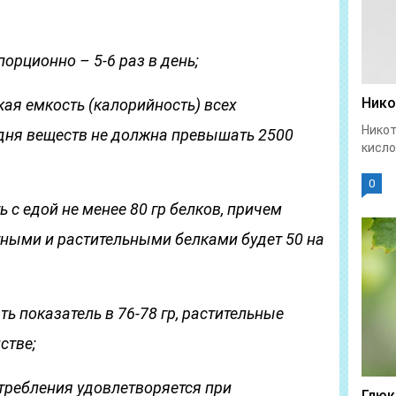
орционно – 5-6 раз в день;
Нико
ая емкость (калорийность) всех
Никот
дня веществ не должна превышать 2500
кисло
0
ь с едой не менее 80 гр белков, причем
ными и растительными белками будет 50 на
ь показатель в 76-78 гр, растительные
стве;
требления удовлетворяется при
Глюк