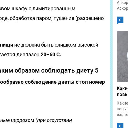
Аскор
ховом шкафу с лимитированным
Аскор
оде, обработка паром, тушение (разрешено
0
 пищи
не должна быть слишком высокой
тается диапазон
20–60
С.
аким образом соблюдать диету 5
сообразно соблюдение диеты стол номер
Каки
повы
Какие
повы
желез
ные циррозом (при отсутствии
0