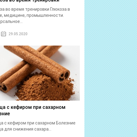
за во время тренировки Глюкоза в
е, медицине, промышленности.
рсальное...
29.05.2020
ца с кефиром при сахарном
зние
а с кефиром при сахарном Болезние
а для снижения сахара...