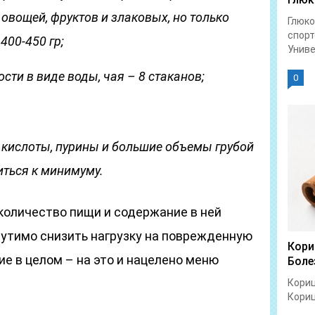
овощей, фруктов и злаковых, но только
Глюко
спорт
00-450 гр;
Униве
ти в виде воды, чая – 8 стаканов;
0
кислоты, пурины и большие объемы грубой
ться к минимуму.
количество пищи и содержание в ней
утимо снизить нагрузку на поврежденную
Кори
ие в целом – на это и нацелено меню
Боле
Кориц
Кориц