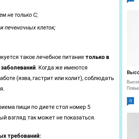
ем не только С;
 печеночных клеток;
куется такое лечебное питание
только в
 заболеваний
. Когда же имеются
Высо
боте (язва, гастрит или колит), соблюдать
Высок
я.
Повыш
0
иема пищи по диете стол номер 5
вый взгляд так может не показаться.
ых требований: